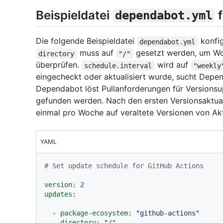
Beispieldatei
f
dependabot.yml
Die folgende Beispieldatei
konfig
dependabot.yml
muss auf
gesetzt werden, um Wo
directory
"/"
überprüfen.
wird auf
schedule.interval
"weekly
eingecheckt oder aktualisiert wurde, sucht Depe
Dependabot löst Pullanforderungen für Versionsup
gefunden werden. Nach den ersten Versionsaktua
einmal pro Woche auf veraltete Versionen von Ak
YAML
# Set update schedule for GitHub Actions
version:
2
updates:
-
package-ecosystem:
"github-actions"
directory:
"/"