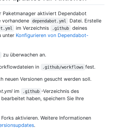
r Paketmanager aktiviert Dependabot
ie vorhandene
Datei. Erstelle
dependabot.yml
im Verzeichnis
deines
ot.yml
.github
u unter
Konfigurieren von Dependabot-
zu überwachen an.
orkflowdateien in
fest.
.github/workflows
ch neuen Versionen gesucht werden soll.
t.yml
im
-Verzeichnis des
.github
bearbeitet haben, speichern Sie Ihre
Forks aktivieren. Weitere Informationen
ersionsupdates
.