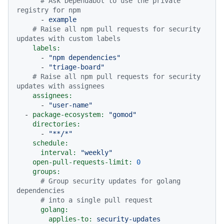
# Ask Dependabot to use the private 
registry for npm
-
example
# Raise all npm pull requests for security 
updates with custom labels
labels:
-
"npm dependencies"
-
"triage-board"
# Raise all npm pull requests for security 
updates with assignees
assignees:
-
"user-name"
-
package-ecosystem:
"gomod"
directories:
-
"**/*"
schedule:
interval:
"weekly"
open-pull-requests-limit:
0
groups:
# Group security updates for golang 
dependencies
# into a single pull request
golang:
applies-to:
security-updates