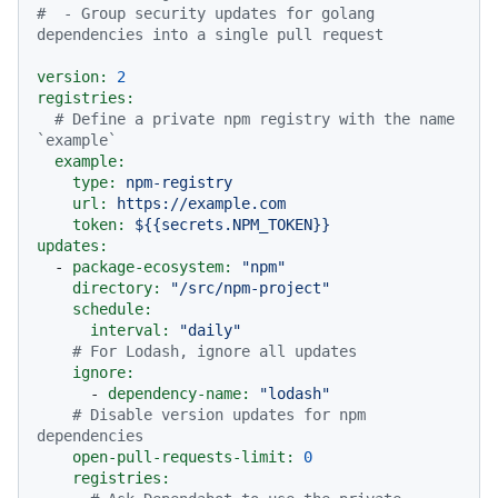
#  - Group security updates for golang 
dependencies into a single pull request
version:
2
registries:
# Define a private npm registry with the name 
`example`
example:
type:
npm-registry
url:
https://example.com
token:
${{secrets.NPM_TOKEN}}
updates:
-
package-ecosystem:
"npm"
directory:
"/src/npm-project"
schedule:
interval:
"daily"
# For Lodash, ignore all updates
ignore:
-
dependency-name:
"lodash"
# Disable version updates for npm 
dependencies
open-pull-requests-limit:
0
registries: