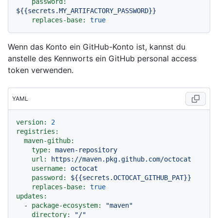
password:
${{secrets.MY_ARTIFACTORY_PASSWORD}}
replaces-base:
true
Wenn das Konto ein GitHub-Konto ist, kannst du
anstelle des Kennworts ein GitHub personal access
token verwenden.
YAML
version:
2
registries:
maven-github:
type:
maven-repository
url:
https://maven.pkg.github.com/octocat
username:
octocat
password:
${{secrets.OCTOCAT_GITHUB_PAT}}
replaces-base:
true
updates:
-
package-ecosystem:
"maven"
directory:
"/"