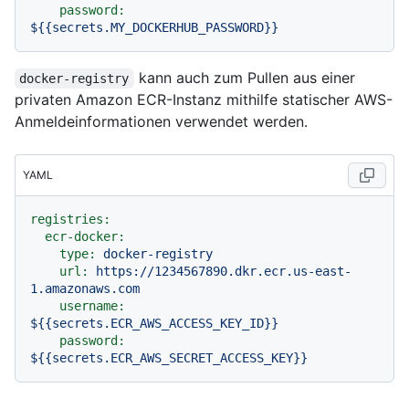
password:
${{secrets.MY_DOCKERHUB_PASSWORD}}
kann auch zum Pullen aus einer
docker-registry
privaten Amazon ECR-Instanz mithilfe statischer AWS-
Anmeldeinformationen verwendet werden.
YAML
registries:
ecr-docker:
type:
docker-registry
url:
https://1234567890.dkr.ecr.us-east-
1.amazonaws.com
username:
${{secrets.ECR_AWS_ACCESS_KEY_ID}}
password:
${{secrets.ECR_AWS_SECRET_ACCESS_KEY}}