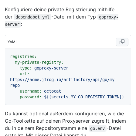
Konfiguriere deine private Registrierung mithilfe
der
-Datei mit dem Typ
dependabot.yml
goproxy-
:
server
YAML
registries:
my-private-registry:
type:
goproxy-server
url:
https://acme.jfrog.io/artifactory/api/go/my-
repo
username:
octocat
password:
${{secrets.MY_GO_REGISTRY_TOKEN}}
Du kannst optional außerdem konfigurieren, wie die
Go-Toolkette auf deinen Proxyserver zugreift, indem
du in deinem Repositorystamm eine
-Datei
go.env
erstellst. Mit dieser Datei kannst du