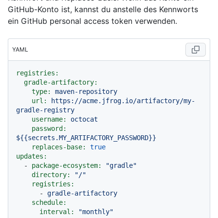
GitHub-Konto ist, kannst du anstelle des Kennworts
ein GitHub personal access token verwenden.
YAML
registries:
gradle-artifactory:
type:
maven-repository
url:
https://acme.jfrog.io/artifactory/my-
gradle-registry
username:
octocat
password:
${{secrets.MY_ARTIFACTORY_PASSWORD}}
replaces-base:
true
updates:
-
package-ecosystem:
"gradle"
directory:
"/"
registries:
-
gradle-artifactory
schedule:
interval:
"monthly"