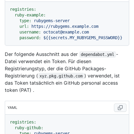
registries:
ruby-example:
type:
rubygems-server
url:
https://rubygems.example.com
username:
octocat@example.com
password:
${{secrets.MY_RUBYGEMS_PASSWORD}}
Der folgende Ausschnitt aus der
-
dependabot.yml
Datei verwendet ein Token. Für diesen
Registrierungstyp, der die GitHub Packages-
Registrierung (
) verwendet, ist
xyz.pkg.github.com
das Token tatsächlich ein GitHub personal access
token (PAT) .
YAML
registries:
ruby-github:
type:
rubygems-server