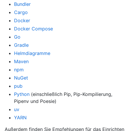
Bundler
Cargo
Docker
Docker Compose
Go
Gradle
Helmdiagramme
Maven
npm
NuGet
pub
Python
(einschließlich Pip, Pip-Kompilierung,
Pipenv und Poesie)
uv
YARN
Außerdem finden Sie Empfehlungen für das Einrichten