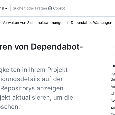
Suchen oder Fragen
Copilot
.19
Verwalten von Sicherheitswarnungen
Dependabot-Warnungen
eren von Dependabot-
I
eiten in Ihrem Projekt
In
tigungsdetails auf der
de
An
Repositorys anzeigen.
Üb
ekt aktualisieren, um die
De
öschen.
An