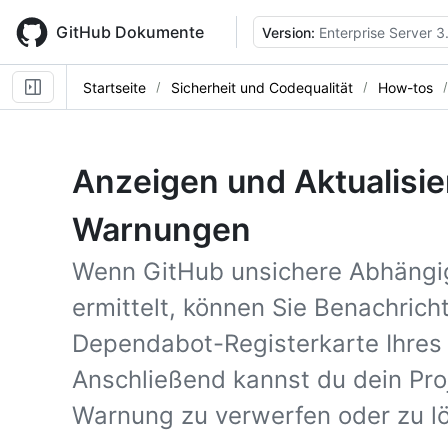
Skip
to
GitHub Dokumente
Version:
Enterprise Server 3
main
content
Startseite
Sicherheit und Codequalität
How-tos
Anzeigen und Aktualisi
Warnungen
Wenn GitHub unsichere Abhängigk
ermittelt, können Sie Benachrich
Dependabot-Registerkarte Ihres 
Anschließend kannst du dein Proj
Warnung zu verwerfen oder zu l