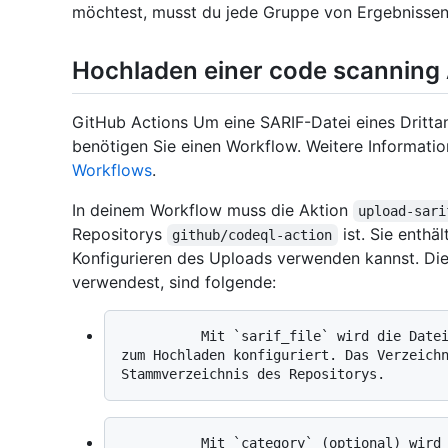
möchtest, musst du jede Gruppe von Ergebnissen a
Hochladen einer code scanning 
GitHub Actions Um eine SARIF-Datei eines Drittan
benötigen Sie einen Workflow. Weitere Informatio
Workflows
.
In deinem Workflow muss die Aktion
upload-sari
Repositorys
ist. Sie enthä
github/codeql-action
Konfigurieren des Uploads verwenden kannst. Die
verwendest, sind folgende:
          Mit `sarif_file` wird die Datei oder das Verzeichnis der SARIF-Dateien 
zum Hochladen konfiguriert. Das Verzeichn
          Mit `category` (optional) wird eine Kategorie für Ergebnisse in der 