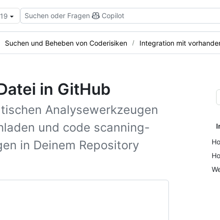
Suchen oder Fragen
Copilot
.19
Suchen und Beheben von Coderisiken
Integration mit vorhande
atei in GitHub
atischen Analysewerkzeugen
chladen und code scanning-
I
Ho
en in Deinem Repository
Ho
We