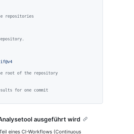
te repositories
repository.
rif@v4
he root of the repository
s
esults for one commit
Analysetool ausgeführt wird
 Teil eines CI-Workflows (Continuous