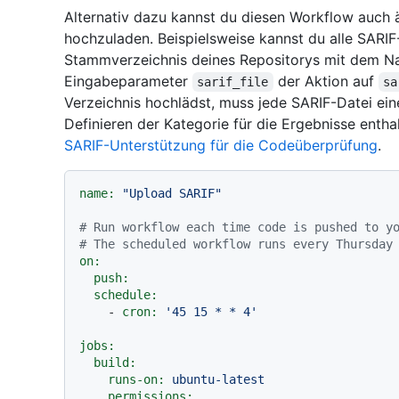
Alternativ dazu kannst du diesen Workflow auch 
hochzuladen. Beispielsweise kannst du alle SARIF
Stammverzeichnis deines Repositorys mit dem 
Eingabeparameter
der Aktion auf
sarif_file
sa
Verzeichnis hochlädst, muss jede SARIF-Datei ei
Definieren der Kategorie für die Ergebnisse entha
SARIF-Unterstützung für die Codeüberprüfung
.
name:
"Upload SARIF"
# Run workflow each time code is pushed to y
# The scheduled workflow runs every Thursday
on:
push:
schedule:
-
cron:
'45 15 * * 4'
jobs:
build:
runs-on:
ubuntu-latest
permissions: