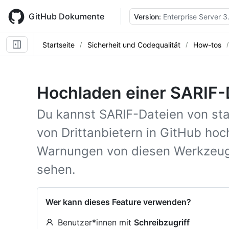
Skip
to
GitHub Dokumente
Version:
Enterprise Server 3
main
content
Startseite
Sicherheit und Codequalität
How-tos
Hochladen einer SARIF-D
Du kannst SARIF-Dateien von st
von Drittanbietern in GitHub ho
Warnungen von diesen Werkzeug
sehen.
Wer kann dieses Feature verwenden?
Benutzer*innen mit
Schreibzugriff