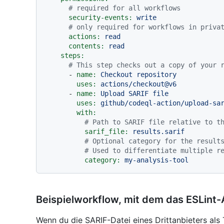
# required for all workflows
security-events:
write
# only required for workflows in priva
actions:
read
contents:
read
steps:
# This step checks out a copy of your 
-
name:
Checkout
repository
uses:
actions/checkout@v6
-
name:
Upload
SARIF
file
uses:
github/codeql-action/upload-sa
with:
# Path to SARIF file relative to t
sarif_file:
results.sarif
# Optional category for the result
# Used to differentiate multiple r
category:
my-analysis-tool
Beispielworkflow, mit dem das ESLint-
Wenn du die SARIF-Datei eines Drittanbieters als