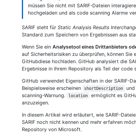
müssen Sie nicht mit SARIF-Dateien interagie
hochgeladen und als code scanning Alarme ver
SARIF steht für
Static Analysis Results Interchan
Standard zum Speichern von Ergebnissen aus stat
Wenn Sie ein
Analysetool eines Drittanbieters o
auf Sicherheitsrisiken zu überprüfen, können Sie 
GitHubdiese hochladen. GitHub analysiert die SA
Ergebnisse in Ihrem Repository als Teil der code 
GitHub verwendet Eigenschaften in der SARIF-D
Beispielsweise erscheinen
un
shortDescription
scanning-Warnung.
ermöglicht es GitHu
location
anzuzeigen.
In diesem Artikel wird erläutert, wie SARIF-Date
SARIF noch nicht kennen und mehr erfahren möc
Repository von Microsoft.