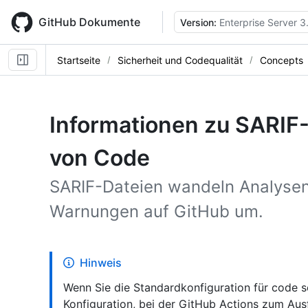
Skip
to
GitHub Dokumente
Version:
Enterprise Server 3
main
content
Startseite
Sicherheit und Codequalität
Concepts
Informationen zu SARIF
von Code
SARIF-Dateien wandeln Analysen 
Warnungen auf GitHub um.
Hinweis
Wenn Sie die Standardkonfiguration für code 
Konfiguration, bei der GitHub Actions zum Au