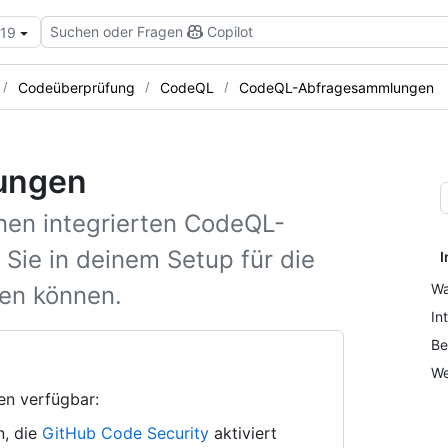
Suchen oder Fragen
Copilot
.19
Codeüberprüfung
CodeQL
CodeQL-Abfragesammlungen
ungen
nen integrierten CodeQL-
ie in deinem Setup für die
I
Wa
en können.
In
Be
We
en verfügbar:
n, die
GitHub Code Security
aktiviert