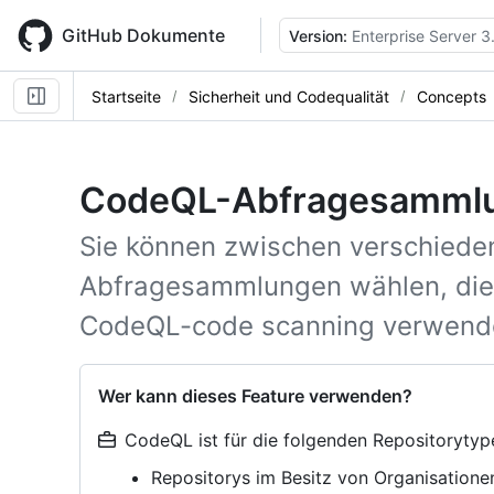
Skip
to
GitHub Dokumente
Version:
Enterprise Server 3
main
content
Startseite
Sicherheit und Codequalität
Concepts
CodeQL-Abfragesamml
Sie können zwischen verschiede
Abfragesammlungen wählen, die S
CodeQL-code scanning verwend
Wer kann dieses Feature verwenden?
CodeQL ist für die folgenden Repositorytyp
Repositorys im Besitz von Organisatione