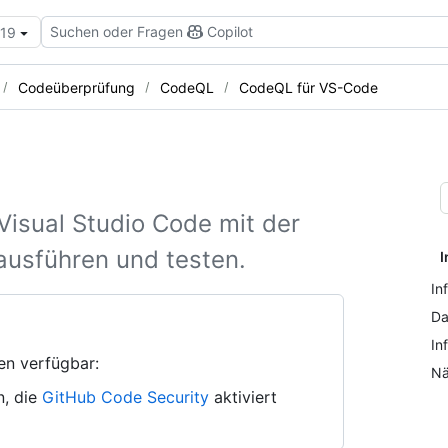
Suchen oder Fragen
Copilot
.19
Codeüberprüfung
CodeQL
CodeQL für VS-Code
isual Studio Code mit der
ausführen und testen.
I
In
Da
In
en verfügbar:
Nä
n, die
GitHub Code Security
aktiviert