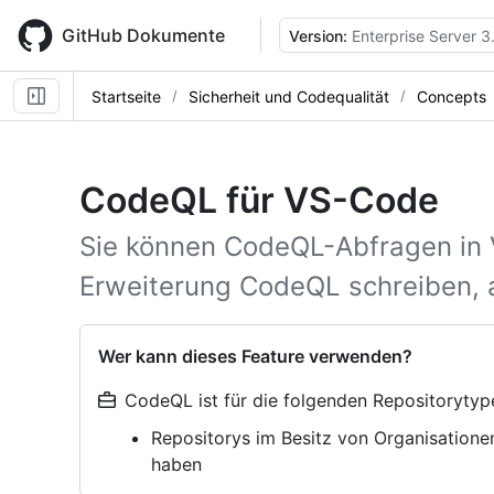
Skip
to
GitHub Dokumente
Version:
Enterprise Server 3
main
content
Startseite
Sicherheit und Codequalität
Concepts
CodeQL für VS-Code
Sie können CodeQL-Abfragen in V
Erweiterung CodeQL schreiben, 
Wer kann dieses Feature verwenden?
CodeQL ist für die folgenden Repositorytyp
Repositorys im Besitz von Organisatione
haben