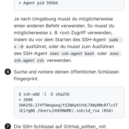
> 
Agent pid 59566
Je nach Umgebung musst du möglicherweise
einen anderen Befehl verwenden. So musst du
möglicherweise z. B. root-Zugriff verwenden,
indem du vor dem Starten des SSH-Agent
sudo -
ausführst, oder du musst zum Ausführen
s -H
des SSH-Agent
oder
exec ssh-agent bash
exec 
verwenden.
ssh-agent zsh
Suche und notiere deinen öffentlichen Schlüssel-
Fingerprint.
$ 
ssh-add -l -E sha256
> 
2048 
SHA256:274ffWxgaxq/tSINAykStUL7XWyRNcRTlcST
1Ei7gBQ /Users/USERNAME/.ssh/id_rsa (RSA)
Die SSH-Schlüssel auf GitHub_sollten_ mit