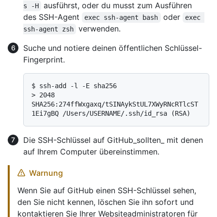
ausführst, oder du musst zum Ausführen
s -H
des SSH-Agent
oder
exec ssh-agent bash
exec 
verwenden.
ssh-agent zsh
Suche und notiere deinen öffentlichen Schlüssel-
Fingerprint.
$ 
ssh-add -l -E sha256
> 
2048 
SHA256:274ffWxgaxq/tSINAykStUL7XWyRNcRTlcST
1Ei7gBQ /Users/USERNAME/.ssh/id_rsa (RSA)
Die SSH-Schlüssel auf GitHub_sollten_ mit denen
auf Ihrem Computer übereinstimmen.
Warnung
Wenn Sie auf GitHub einen SSH-Schlüssel sehen,
den Sie nicht kennen, löschen Sie ihn sofort und
kontaktieren Sie Ihrer Websiteadministratoren für