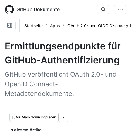
Skip
to
GitHub Dokumente
main
content
Startseite
Apps
OAuth 2.0- und OIDC Discovery
Ermittlungsendpunkte für
GitHub-Authentifizierung
GitHub veröffentlicht OAuth 2.0- und
OpenID Connect-
Metadatendokumente.
Als Markdown kopieren
In diesem Artikel