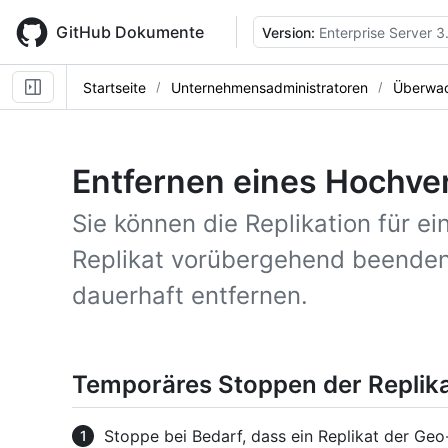
Skip
to
GitHub Dokumente
Version:
Enterprise Server 3
main
content
Startseite
Unternehmensadministratoren
Überwac
Entfernen eines Hochver
Sie können die Replikation für ei
Replikat vorübergehend beenden 
dauerhaft entfernen.
Temporäres Stoppen der Replika
Stoppe bei Bedarf, dass ein Replikat der Geo-