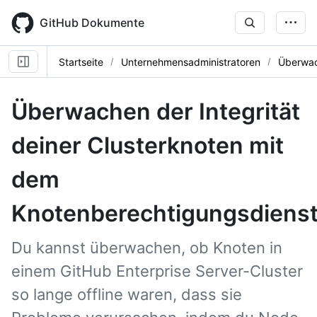
Skip
to
GitHub Dokumente
main
content
Startseite
Unternehmensadministratoren
Überwac
Überwachen der Integrität
deiner Clusterknoten mit
dem
Knotenberechtigungsdiens
Du kannst überwachen, ob Knoten in
einem GitHub Enterprise Server-Cluster
so lange offline waren, dass sie