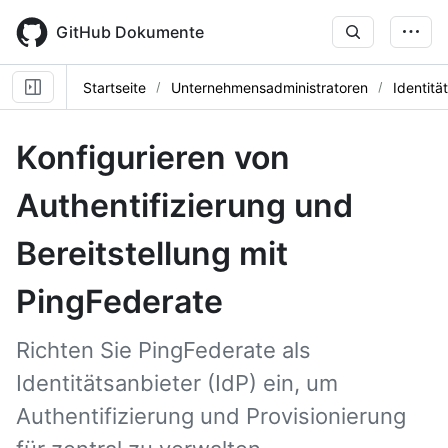
Skip
to
GitHub Dokumente
main
content
Startseite
Unternehmensadministratoren
Identitä
Konfigurieren von
Authentifizierung und
Bereitstellung mit
PingFederate
Richten Sie PingFederate als
Identitätsanbieter (IdP) ein, um
Authentifizierung und Provisionierung