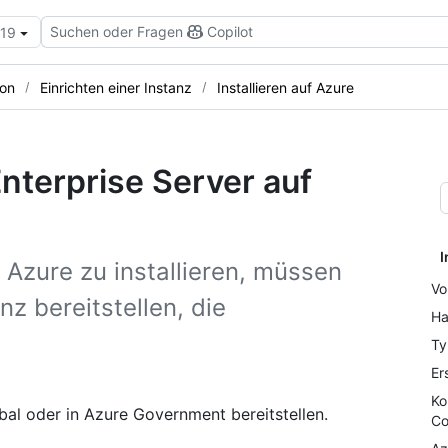
Suchen oder Fragen
Copilot
.19
ion
Einrichten einer Instanz
Installieren auf Azure
Enterprise Server auf
I
 Azure zu installieren, müssen
Vo
nz bereitstellen, die
Ha
Ty
Er
Ko
bal oder in Azure Government bereitstellen.
Co