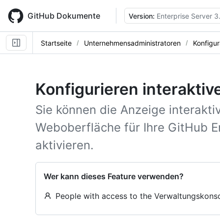
Skip
to
GitHub Dokumente
Version:
Enterprise Server 3
main
content
Startseite
Unternehmensadministratoren
Konfigur
Konfigurieren interaktiv
Sie können die Anzeige interakti
Weboberfläche für Ihre GitHub E
aktivieren.
Wer kann dieses Feature verwenden?
People with access to the Verwaltungskonso