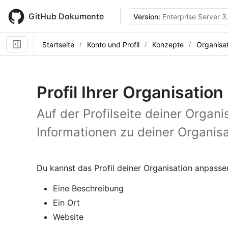
Skip
to
GitHub Dokumente
Version:
Enterprise Server 3
main
content
Startseite
Konto und Profil
Konzepte
Organisat
Profil Ihrer Organisation
Auf der Profilseite deiner Orga
Informationen zu deiner Organisa
Du kannst das Profil deiner Organisation anpass
Eine Beschreibung
Ein Ort
Website