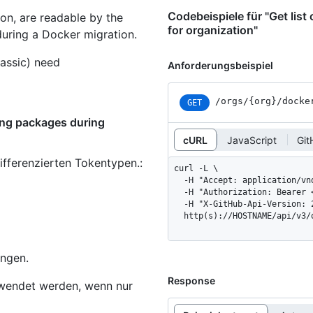
Codebeispiele für "Get list
ion, are readable by the
for organization"
during a Docker migration.
assic) need
Anforderungsbeispiel
/orgs
/{org}
/docke
GET
ting packages during
cURL
JavaScript
Git
ifferenzierten Tokentypen.
:
curl -L \

  -H "Accept: application/vnd.github+json" \

  -H "Authorization: Bearer <YOUR-TOKEN>" \

  -H "X-GitHub-Api-Version: 2022-11-28" \

  http(s)://HOSTNAME/api/v3
ungen.
Response
rwendet werden, wenn nur