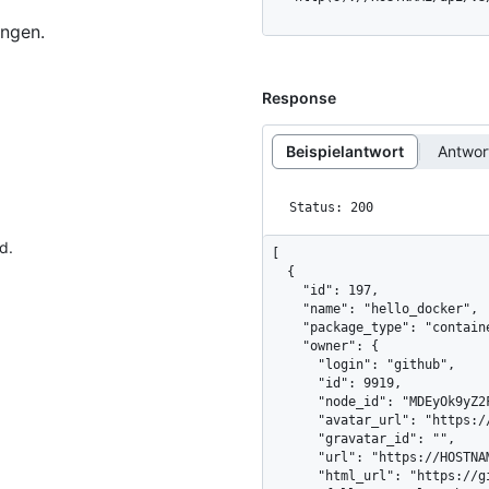
ungen.
Response
Beispielantwort
Antwo
Status: 200
d.
[

  {

    "id": 197,

    "name": "hello_docker",

    "package_type": "container",

    "owner": {

      "login": "github",

      "id": 9919,

      "node_id": "MDEyOk9yZ2FuaXphdGlvbjk5MTk=",

      "avatar_url": "https://avatars.githubusercontent.com/u/9919?v=4",

      "gravatar_id": "",

      "url": "https://HOSTNAME/users/github",

      "html_url": "https://github.com/github",
