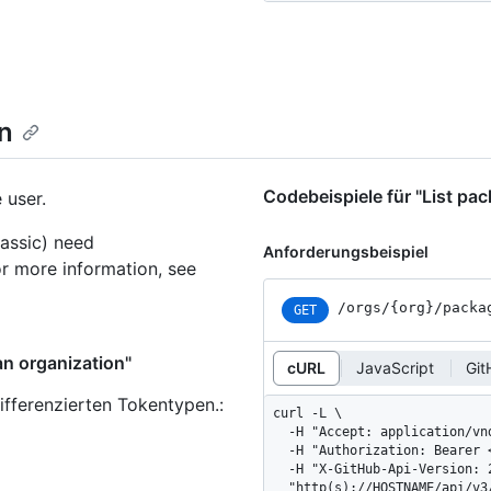
on
Codebeispiele für "List pac
 user.
assic) need
Anforderungsbeispiel
or more information, see
/orgs/{org}/packa
GET
an organization"
cURL
JavaScript
Git
ifferenzierten Tokentypen.
:
curl -L \

  -H "Accept: application/vnd.github+json" \

  -H "Authorization: Bearer <YOUR-TOKEN>" \

  -H "X-GitHub-Api-Version: 2022-11-28" \

  "http(s)://HOSTNAME/api/v