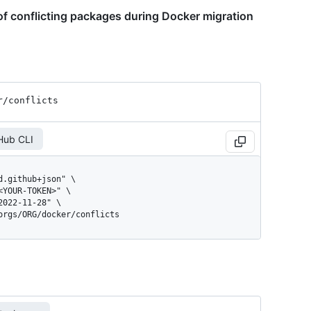
 of conflicting packages during Docker migration
r
/conflicts
Hub CLI
/orgs/ORG/docker/conflicts