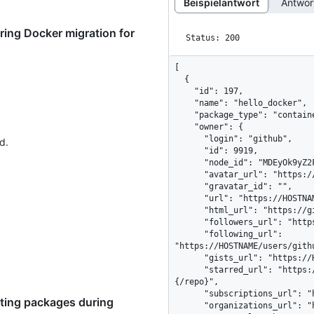
Beispielantwort
Antwo
uring Docker migration for
Status: 200
[

  {

    "id": 197,

    "name": "hello_docker",

    "package_type": "container",

    "owner": {

      "login": "github",

d.
      "id": 9919,

      "node_id": "MDEyOk9yZ2FuaXphdGlvbjk5MTk=",

      "avatar_url": "https://avatars.githubusercontent.com/u/9919?v=4",

      "gravatar_id": "",

      "url": "https://HOSTNAME/users/github",

      "html_url": "https://github.com/github",

      "followers_url": "https://HOSTNAME/users/github/followers",

      "following_url": 
"https://HOSTNAME/users/gith
      "gists_url": "https://HOSTNAME/users/github/gists{/gist_id}",

      "starred_url": "https://HOSTNAME/users/github/starred{/owner}
{/repo}",

      "subscriptions_url": "https://HOSTNAME/users/github/subscriptions",

cting packages during
      "organizations_url": "https://HOSTNAME/users/github/orgs",
