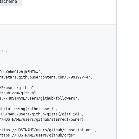
rtschema
ub/following{/other_user}",
