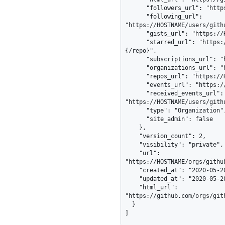
      "followers_url": "https://HOSTNAME/users/github/followers",

      "following_url": 
"https://HOSTNAME/users/gith
      "gists_url": "https://HOSTNAME/users/github/gists{/gist_id}",

      "starred_url": "https://HOSTNAME/users/github/starred{/owner}
{/repo}",

      "subscriptions_url": "https://HOSTNAME/users/github/subscriptions",

      "organizations_url": "https://HOSTNAME/users/github/orgs",

      "repos_url": "https://HOSTNAME/users/github/repos",

      "events_url": "https://HOSTNAME/users/github/events{/privacy}",

      "received_events_url": 
"https://HOSTNAME/users/githu
      "type": "Organization",

      "site_admin": false

    },

    "version_count": 2,

    "visibility": "private",

    "url": 
"https://HOSTNAME/orgs/githu
    "created_at": "2020-05-20T22:19:11Z",

    "updated_at": "2020-05-20T22:19:11Z",

    "html_url": 
"https://github.com/orgs/git
  }

]