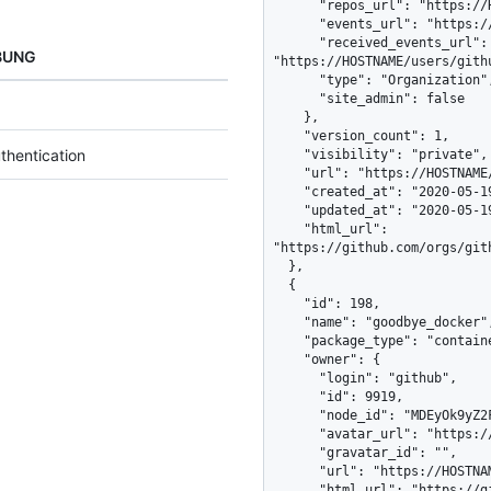
      "repos_url": "https://HOSTNAME/users/github/repos",

      "events_url": "https://HOSTNAME/users/github/events{/privacy}",

      "received_events_url": 
BUNG
"https://HOSTNAME/users/githu
      "type": "Organization",

      "site_admin": false

    },

    "version_count": 1,

thentication
    "visibility": "private",

    "url": "https://HOSTNAME/orgs/github/packages/container/hello_docker",

    "created_at": "2020-05-19T22:19:11Z",

    "updated_at": "2020-05-19T22:19:11Z",

    "html_url": 
"https://github.com/orgs/git
  },

  {

    "id": 198,

    "name": "goodbye_docker",

    "package_type": "container",

    "owner": {

      "login": "github",

      "id": 9919,

      "node_id": "MDEyOk9yZ2FuaXphdGlvbjk5MTk=",

      "avatar_url": "https://avatars.githubusercontent.com/u/9919?v=4",

      "gravatar_id": "",

      "url": "https://HOSTNAME/users/github",

      "html_url": "https://github.com/github",
