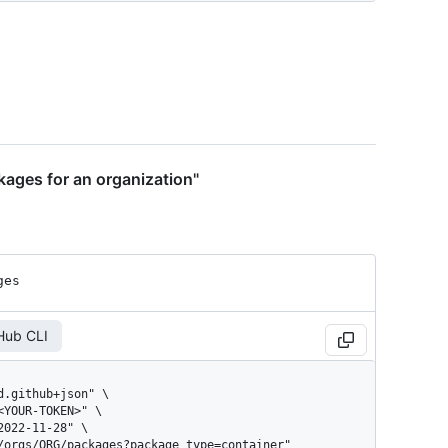
kages for an organization"
ges
Hub CLI
3/orgs/ORG/packages?package_type=container"