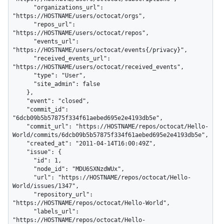
      "organizations_url": 
"https://HOSTNAME/users/octocat/orgs",

      "repos_url": 
"https://HOSTNAME/users/octocat/repos",

      "events_url": 
"https://HOSTNAME/users/octocat/events{/privacy}",

      "received_events_url": 
"https://HOSTNAME/users/octocat/received_events",

      "type": "User",

      "site_admin": false

    },

    "event": "closed",

    "commit_id": 
"6dcb09b5b57875f334f61aebed695e2e4193db5e",

    "commit_url": "https://HOSTNAME/repos/octocat/Hello-
World/commits/6dcb09b5b57875f334f61aebed695e2e4193db5e",

    "created_at": "2011-04-14T16:00:49Z",

    "issue": {

      "id": 1,

      "node_id": "MDU6SXNzdWUx",

      "url": "https://HOSTNAME/repos/octocat/Hello-
World/issues/1347",

      "repository_url": 
"https://HOSTNAME/repos/octocat/Hello-World",

      "labels_url": 
"https://HOSTNAME/repos/octocat/Hello-