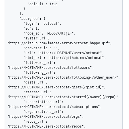
          "default": true

        }

      ],

      "assignee": {

        "login": "octocat",

        "id": 1,

        "node_id": "MDQ6VXNlcjE=",

        "avatar_url": 
"https://github.com/images/error/octocat_happy.gif",

        "gravatar_id": "",

        "url": "https://HOSTNAME/users/octocat",

        "html_url": "https://github.com/octocat",

        "followers_url": 
"https://HOSTNAME/users/octocat/followers",

        "following_url": 
"https://HOSTNAME/users/octocat/following{/other_user}",

        "gists_url": 
"https://HOSTNAME/users/octocat/gists{/gist_id}",

        "starred_url": 
"https://HOSTNAME/users/octocat/starred{/owner}{/repo}",

        "subscriptions_url": 
"https://HOSTNAME/users/octocat/subscriptions",

        "organizations_url": 
"https://HOSTNAME/users/octocat/orgs",

        "repos_url": 
"https://HOSTNAME/users/octocat/repos",
