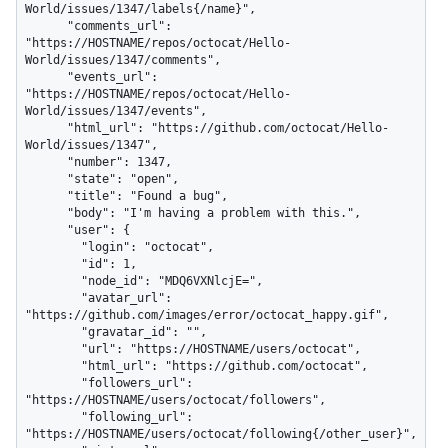
World/issues/1347/labels{/name}",

      "comments_url": 
"https://HOSTNAME/repos/octocat/Hello-
World/issues/1347/comments",

      "events_url": 
"https://HOSTNAME/repos/octocat/Hello-
World/issues/1347/events",

      "html_url": "https://github.com/octocat/Hello-
World/issues/1347",

      "number": 1347,

      "state": "open",

      "title": "Found a bug",

      "body": "I'm having a problem with this.",

      "user": {

        "login": "octocat",

        "id": 1,

        "node_id": "MDQ6VXNlcjE=",

        "avatar_url": 
"https://github.com/images/error/octocat_happy.gif",

        "gravatar_id": "",

        "url": "https://HOSTNAME/users/octocat",

        "html_url": "https://github.com/octocat",

        "followers_url": 
"https://HOSTNAME/users/octocat/followers",

        "following_url": 
"https://HOSTNAME/users/octocat/following{/other_user}",
