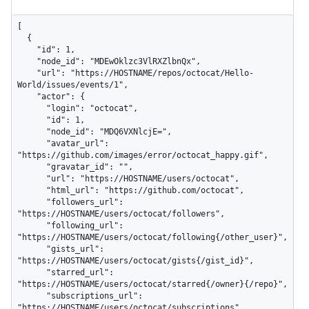
[

  {

    "id": 1,

    "node_id": "MDEwOklzc3VlRXZlbnQx",

    "url": "https://HOSTNAME/repos/octocat/Hello-
World/issues/events/1",

    "actor": {

      "login": "octocat",

      "id": 1,

      "node_id": "MDQ6VXNlcjE=",

      "avatar_url": 
"https://github.com/images/error/octocat_happy.gif",

      "gravatar_id": "",

      "url": "https://HOSTNAME/users/octocat",

      "html_url": "https://github.com/octocat",

      "followers_url": 
"https://HOSTNAME/users/octocat/followers",

      "following_url": 
"https://HOSTNAME/users/octocat/following{/other_user}",

      "gists_url": 
"https://HOSTNAME/users/octocat/gists{/gist_id}",

      "starred_url": 
"https://HOSTNAME/users/octocat/starred{/owner}{/repo}",

      "subscriptions_url": 
"https://HOSTNAME/users/octocat/subscriptions",
