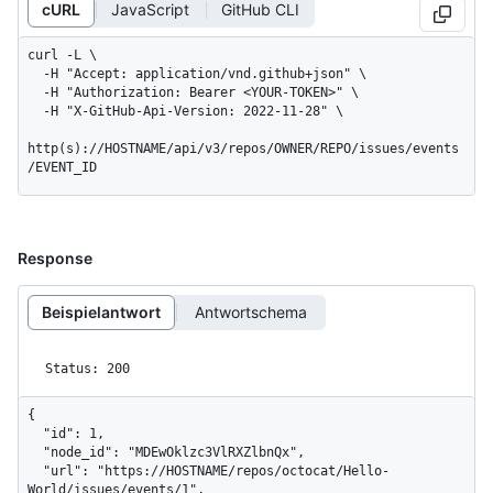
cURL
JavaScript
GitHub CLI
curl -L \

  -H "Accept: application/vnd.github+json" \

  -H "Authorization: Bearer <YOUR-TOKEN>" \

  -H "X-GitHub-Api-Version: 2022-11-28" \

http(s)://HOSTNAME/api/v3/repos/OWNER/REPO/issues/events
/EVENT_ID
Response
Beispielantwort
Antwortschema
Status: 200
{

  "id": 1,

  "node_id": "MDEwOklzc3VlRXZlbnQx",

  "url": "https://HOSTNAME/repos/octocat/Hello-
World/issues/events/1",
