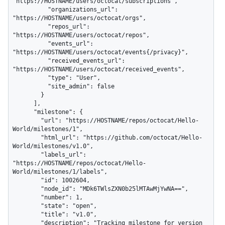
"https://HOSTNAME/users/octocat/subscriptions",

          "organizations_url": 
"https://HOSTNAME/users/octocat/orgs",

          "repos_url": 
"https://HOSTNAME/users/octocat/repos",

          "events_url": 
"https://HOSTNAME/users/octocat/events{/privacy}",

          "received_events_url": 
"https://HOSTNAME/users/octocat/received_events",

          "type": "User",

          "site_admin": false

        }

      ],

      "milestone": {

        "url": "https://HOSTNAME/repos/octocat/Hello-
World/milestones/1",

        "html_url": "https://github.com/octocat/Hello-
World/milestones/v1.0",

        "labels_url": 
"https://HOSTNAME/repos/octocat/Hello-
World/milestones/1/labels",

        "id": 1002604,

        "node_id": "MDk6TWlsZXN0b25lMTAwMjYwNA==",

        "number": 1,

        "state": "open",

        "title": "v1.0",

        "description": "Tracking milestone for version 