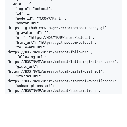
  "actor": {

    "login": "octocat",

    "id": 1,

    "node_id": "MDQ6VXNlcjE=",

    "avatar_url": 
"https://github.com/images/error/octocat_happy.gif",

    "gravatar_id": "",

    "url": "https://HOSTNAME/users/octocat",

    "html_url": "https://github.com/octocat",

    "followers_url": 
"https://HOSTNAME/users/octocat/followers",

    "following_url": 
"https://HOSTNAME/users/octocat/following{/other_user}",

    "gists_url": 
"https://HOSTNAME/users/octocat/gists{/gist_id}",

    "starred_url": 
"https://HOSTNAME/users/octocat/starred{/owner}{/repo}",

    "subscriptions_url": 
"https://HOSTNAME/users/octocat/subscriptions",

    "organizations_url": 
"https://HOSTNAME/users/octocat/orgs",

    "repos_url": "https://HOSTNAME/users/octocat/repos",

    "events_url": 
"https://HOSTNAME/users/octocat/events{/privacy}",

    "received_events_url": 
"https://HOSTNAME/users/octocat/received_events",
