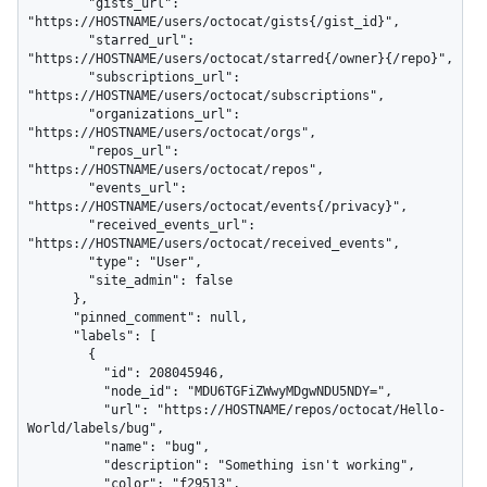
        "gists_url": 
"https://HOSTNAME/users/octocat/gists{/gist_id}",

        "starred_url": 
"https://HOSTNAME/users/octocat/starred{/owner}{/repo}",

        "subscriptions_url": 
"https://HOSTNAME/users/octocat/subscriptions",

        "organizations_url": 
"https://HOSTNAME/users/octocat/orgs",

        "repos_url": 
"https://HOSTNAME/users/octocat/repos",

        "events_url": 
"https://HOSTNAME/users/octocat/events{/privacy}",

        "received_events_url": 
"https://HOSTNAME/users/octocat/received_events",

        "type": "User",

        "site_admin": false

      },

      "pinned_comment": null,

      "labels": [

        {

          "id": 208045946,

          "node_id": "MDU6TGFiZWwyMDgwNDU5NDY=",

          "url": "https://HOSTNAME/repos/octocat/Hello-
World/labels/bug",

          "name": "bug",

          "description": "Something isn't working",

          "color": "f29513",
