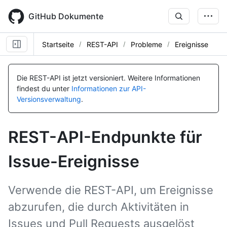
Skip
to
GitHub Dokumente
main
content
Startseite
REST-API
Probleme
Ereignisse
Name, Typ,
Name, Typ,
Name, Typ,
Name, Typ,
Name, Typ,
Name, Typ,
Name, Typ,
Name, Typ,
BESCHREIBUNG
BESCHREIBUNG
BESCHREIBUNG
BESCHREIBUNG
BESCHREIBUNG
BESCHREIBUNG
BESCHREIBUNG
BESCHREIBUNG
Die REST-API ist jetzt versioniert.
Weitere Informationen
findest du unter
Informationen zur API-
Versionsverwaltung
.
REST-API-Endpunkte für
Issue-Ereignisse
Verwende die REST-API, um Ereignisse
abzurufen, die durch Aktivitäten in
Issues und Pull Requests ausgelöst