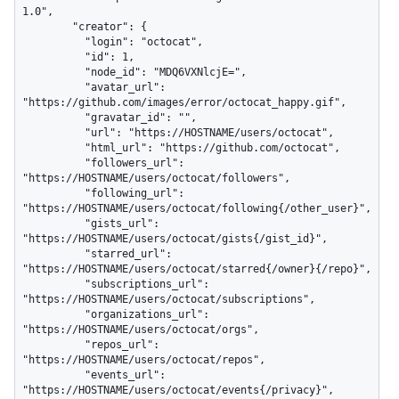
1.0",

        "creator": {

          "login": "octocat",

          "id": 1,

          "node_id": "MDQ6VXNlcjE=",

          "avatar_url": 
"https://github.com/images/error/octocat_happy.gif",

          "gravatar_id": "",

          "url": "https://HOSTNAME/users/octocat",

          "html_url": "https://github.com/octocat",

          "followers_url": 
"https://HOSTNAME/users/octocat/followers",

          "following_url": 
"https://HOSTNAME/users/octocat/following{/other_user}",

          "gists_url": 
"https://HOSTNAME/users/octocat/gists{/gist_id}",

          "starred_url": 
"https://HOSTNAME/users/octocat/starred{/owner}{/repo}",

          "subscriptions_url": 
"https://HOSTNAME/users/octocat/subscriptions",

          "organizations_url": 
"https://HOSTNAME/users/octocat/orgs",

          "repos_url": 
"https://HOSTNAME/users/octocat/repos",

          "events_url": 
"https://HOSTNAME/users/octocat/events{/privacy}",
