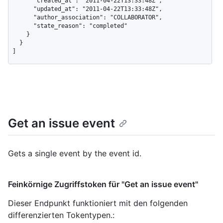
      "created_at": "2011-04-22T13:33:48Z",

      "updated_at": "2011-04-22T13:33:48Z",

      "author_association": "COLLABORATOR",

      "state_reason": "completed"

    }

  }

]
Get an issue event
Gets a single event by the event id.
Feinkörnige Zugriffstoken für "Get an issue event"
Dieser Endpunkt funktioniert mit den folgenden
differenzierten Tokentypen.
: