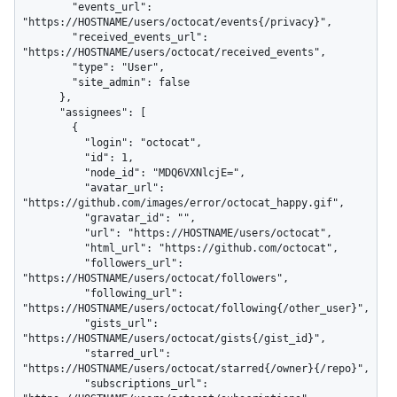
        "events_url": 
"https://HOSTNAME/users/octocat/events{/privacy}",

        "received_events_url": 
"https://HOSTNAME/users/octocat/received_events",

        "type": "User",

        "site_admin": false

      },

      "assignees": [

        {

          "login": "octocat",

          "id": 1,

          "node_id": "MDQ6VXNlcjE=",

          "avatar_url": 
"https://github.com/images/error/octocat_happy.gif",

          "gravatar_id": "",

          "url": "https://HOSTNAME/users/octocat",

          "html_url": "https://github.com/octocat",

          "followers_url": 
"https://HOSTNAME/users/octocat/followers",

          "following_url": 
"https://HOSTNAME/users/octocat/following{/other_user}",

          "gists_url": 
"https://HOSTNAME/users/octocat/gists{/gist_id}",

          "starred_url": 
"https://HOSTNAME/users/octocat/starred{/owner}{/repo}",

          "subscriptions_url": 