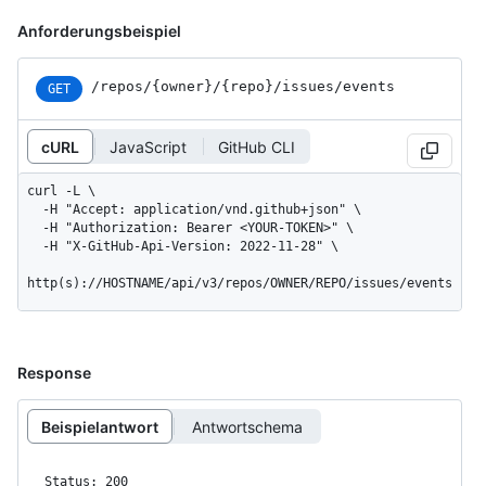
Anforderungsbeispiel
/repos
/{owner}
/{repo}
/issues
/events
GET
cURL
JavaScript
GitHub CLI
curl -L \

  -H "Accept: application/vnd.github+json" \

  -H "Authorization: Bearer <YOUR-TOKEN>" \

  -H "X-GitHub-Api-Version: 2022-11-28" \

http(s)://HOSTNAME/api/v3/repos/OWNER/REPO/issues/events
Response
Beispielantwort
Antwortschema
Status: 200