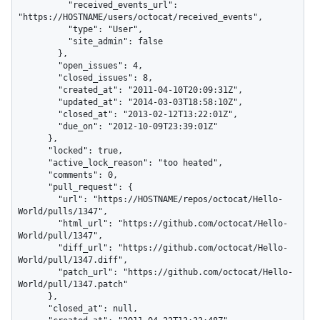
          "received_events_url": 
"https://HOSTNAME/users/octocat/received_events",

          "type": "User",

          "site_admin": false

        },

        "open_issues": 4,

        "closed_issues": 8,

        "created_at": "2011-04-10T20:09:31Z",

        "updated_at": "2014-03-03T18:58:10Z",

        "closed_at": "2013-02-12T13:22:01Z",

        "due_on": "2012-10-09T23:39:01Z"

      },

      "locked": true,

      "active_lock_reason": "too heated",

      "comments": 0,

      "pull_request": {

        "url": "https://HOSTNAME/repos/octocat/Hello-
World/pulls/1347",

        "html_url": "https://github.com/octocat/Hello-
World/pull/1347",

        "diff_url": "https://github.com/octocat/Hello-
World/pull/1347.diff",

        "patch_url": "https://github.com/octocat/Hello-
World/pull/1347.patch"

      },

      "closed_at": null,
