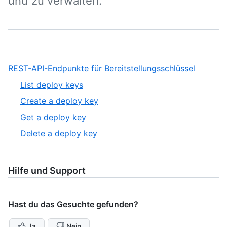
und zu verwalten.
,
REST-API-Endpunkte für Bereitstellungsschlüssel
1
,
List deploy keys
of
1
,
Create a deploy key
1
of
2
,
Get a deploy key
4
of
3
,
Delete a deploy key
4
of
4
4
of
4
Hilfe und Support
Hast du das Gesuchte gefunden?
Ja
Nein