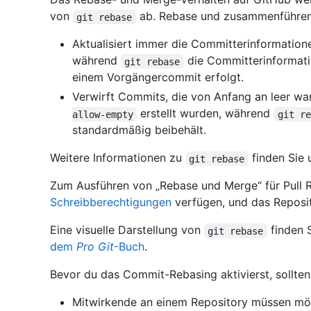
von
ab. Rebase und zusammenführen
git rebase
Aktualisiert immer die Committerinformation
während
die Committerinformati
git rebase
einem Vorgängercommit erfolgt.
Verwirft Commits, die von Anfang an leer ware
erstellt wurden, während
allow-empty
git re
standardmäßig beibehält.
Weitere Informationen zu
finden Sie 
git rebase
Zum Ausführen von „Rebase und Merge“ für Pull 
Schreibberechtigungen
verfügen, und das Repos
Eine visuelle Darstellung von
finden 
git rebase
dem
Pro Git
-Buch
.
Bevor du das Commit-Rebasing aktivierst, sollten
Mitwirkende an einem Repository müssen mögl