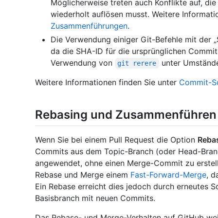
Möglicherweise treten auch Konflikte auf, di
wiederholt auflösen musst. Weitere Informati
Zusammenführungen
.
Die Verwendung einiger Git-Befehle mit der „
da die SHA-ID für die ursprünglichen Commits 
Verwendung von
unter Umständen
git rerere
Weitere Informationen finden Sie unter
Commit-Squ
Rebasing und Zusammenführen 
Wenn Sie bei einem Pull Request die Option
Reba
Commits aus dem Topic-Branch (oder Head-Branc
angewendet, ohne einen Merge-Commit zu erstelle
Rebase und Merge einem
Fast-Forward-Merge
, d
Ein Rebase erreicht dies jedoch durch erneutes 
Basisbranch mit neuen Commits.
Das Rebase- und Merge-Verhalten auf GitHub wei