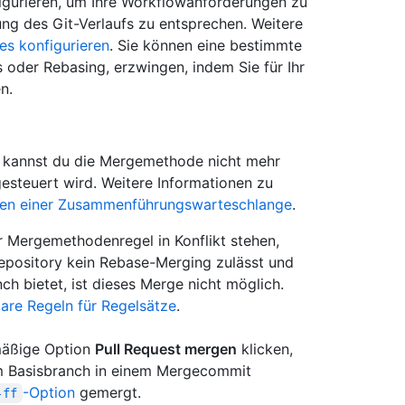
igurieren, um Ihre Workflowanforderungen zu
ung des Git-Verlaufs zu entsprechen. Weitere
es konfigurieren
. Sie können eine bestimmte
oder Rebasing, erzwingen, indem Sie für Ihr
n.
 kannst du die Mergemethode nicht mehr
esteuert wird. Weitere Informationen zu
ten einer Zusammenführungswarteschlange
.
r Mergemethodenregel in Konflikt stehen,
Repository kein Rebase-Merging zulässt und
h bietet, ist dieses Merge nicht möglich.
are Regeln für Regelsätze
.
dmäßige Option
Pull Request mergen
klicken,
m Basisbranch in einem Mergecommit
-Option
gemergt.
-ff