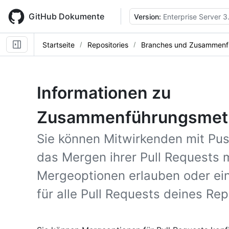
Skip
to
GitHub Dokumente
Version:
Enterprise Server 3
main
content
Startseite
Repositories
Branches und Zusammenf
Informationen zu
Zusammenführungsmeth
Sie können Mitwirkenden mit Push
das Mergen ihrer Pull Requests 
Mergeoptionen erlauben oder e
für alle Pull Requests deines Re