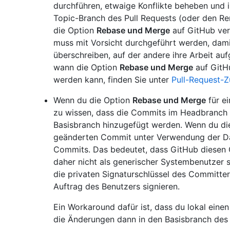
durchführen, etwaige Konflikte beheben und 
Topic-Branch des Pull Requests (oder den R
die Option
Rebase und Merge
auf GitHub ve
muss mit Vorsicht durchgeführt werden, damit
überschreiben, auf der andere ihre Arbeit au
wann die Option
Rebase und Merge
auf GitHu
werden kann, finden Sie unter
Pull-Request-
Wenn du die Option
Rebase und Merge
für ei
zu wissen, dass die Commits im Headbranch
Basisbranch hinzugefügt werden. Wenn du die
geänderten Commit unter Verwendung der Dat
Commits. Das bedeutet, dass GitHub diesen Co
daher nicht als generischer Systembenutzer s
die privaten Signaturschlüssel des Committe
Auftrag des Benutzers signieren.
Ein Workaround dafür ist, dass du lokal ein
die Änderungen dann in den Basisbranch des 