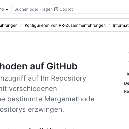
Suchen oder Fragen
Copilot
.18
ührungen
Konfigurieren von PR-Zusammenführungen
Informa
oden auf GitHub
I
zugriff auf Ihr Repository
De
mit verschiedenen
Re
ine bestimmte Mergemethode
positorys erzwingen.