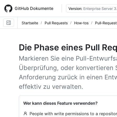
Skip
to
GitHub Dokumente
Version:
Enterprise Server 3
main
content
Startseite
Pull Requests
How-tos
Pull-Request
Die Phase eines Pull Re
Markieren Sie eine Pull-Entwurfs
Überprüfung, oder konvertieren S
Anforderung zurück in einen Ent
effektiv zu verwalten.
Wer kann dieses Feature verwenden?
People with write permissions to a reposito