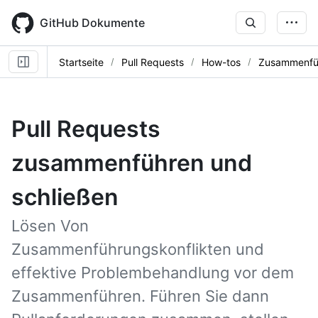
Skip
to
GitHub Dokumente
main
content
Startseite
Pull Requests
How-tos
Zusammenfüh
Pull Requests
zusammenführen und
schließen
Lösen Von
Zusammenführungskonflikten und
effektive Problembehandlung vor dem
Zusammenführen. Führen Sie dann