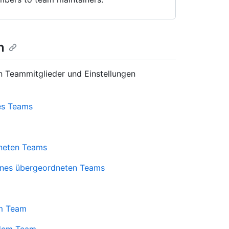
n
n Teammitglieder und Einstellungen
es Teams
dneten Teams
ines übergeordneten Teams
um Team