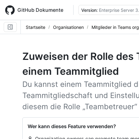
Skip
to
GitHub Dokumente
Version:
Enterprise Server 3
main
content
Startseite
Organisationen
Mitglieder in Teams org
Zuweisen der Rolle des
einem Teammitglied
Du kannst einem Teammitglied di
Teammitgliedschaft und Einstell
diesem die Rolle „Teambetreuer“
Wer kann dieses Feature verwenden?
Organization owners can promote team mem