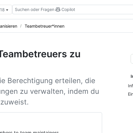
Suchen oder Fragen
Copilot
.18
anisieren
Teambetreuer*innen
 Teambetreuers zu
I
e Berechtigung erteilen, die
In
ungen zu verwalten, indem du
Ei
 zuweist.
bers to team maintainers.