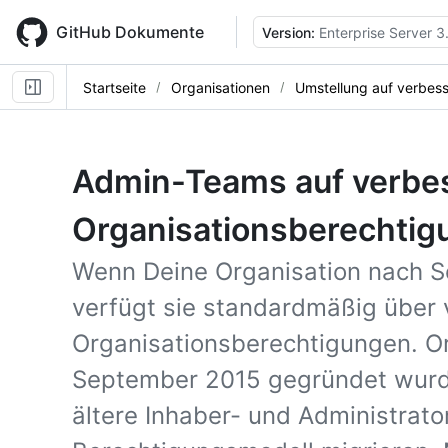
Skip
to
GitHub Dokumente
Version:
Enterprise Server 3
main
content
Startseite
Organisationen
Umstellung auf verbes
Admin-Teams auf verbe
Organisationsberechtig
Wenn Deine Organisation nach S
verfügt sie standardmäßig über 
Organisationsberechtigungen. Or
September 2015 gegründet wurd
ältere Inhaber- und Administrat