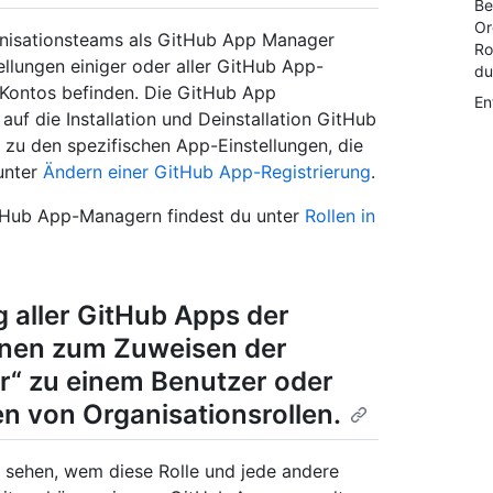
Be
Or
anisationsteams als GitHub App Manager
Ro
llungen einiger oder aller GitHub App-
du
s Kontos befinden. Die GitHub App
En
uf die Installation und Deinstallation GitHub
n zu den spezifischen App-Einstellungen, die
unter
Ändern einer GitHub App-Registrierung
.
tHub App-Managern findest du unter
Rollen in
 aller GitHub Apps der
ionen zum Zuweisen der
r“ zu einem Benutzer oder
 von Organisationsrollen
.
 sehen, wem diese Rolle und jede andere