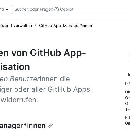
Suchen oder Fragen
Copilot
.18
ugriff verwalten
GitHub App-Manager*innen
en von GitHub App-
isation
I
nen Benutzer
innen die
In
iger oder aller GitHub Apps
Di
Or
widerrufen.
Or
Te
Er
Gi
Manager*innen