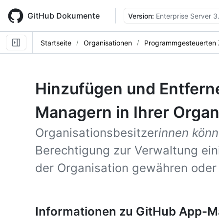
Skip
to
GitHub Dokumente
Version:
Enterprise Server 3
main
content
Startseite
Organisationen
Programmgesteuerten Z
Hinzufügen und Entfern
Managern in Ihrer Organ
Organisationsbesitzer
innen kön
Berechtigung zur Verwaltung ein
der Organisation gewähren oder 
Informationen zu GitHub App-