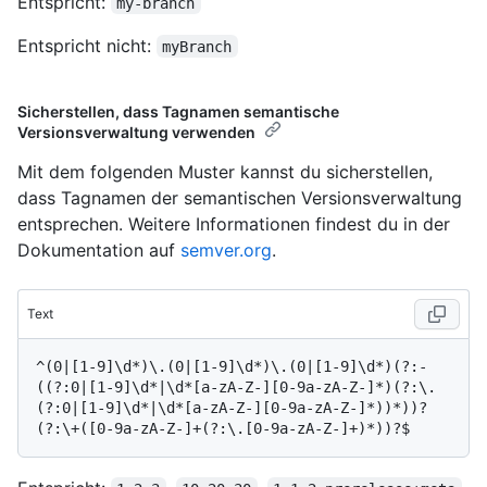
Entspricht:
my-branch
Entspricht nicht:
myBranch
Sicherstellen, dass Tagnamen semantische
Versionsverwaltung verwenden
Mit dem folgenden Muster kannst du sicherstellen,
dass Tagnamen der semantischen Versionsverwaltung
entsprechen. Weitere Informationen findest du in der
Dokumentation auf
semver.org
.
Text
^(0|[1-9]\d*)\.(0|[1-9]\d*)\.(0|[1-9]\d*)(?:-
((?:0|[1-9]\d*|\d*[a-zA-Z-][0-9a-zA-Z-]*)(?:\.
(?:0|[1-9]\d*|\d*[a-zA-Z-][0-9a-zA-Z-]*))*))?