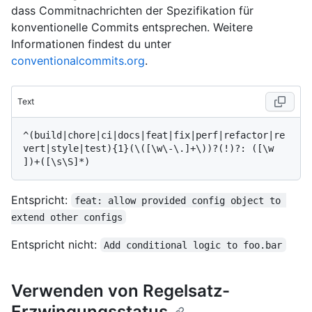
dass Commitnachrichten der Spezifikation für
konventionelle Commits entsprechen. Weitere
Informationen findest du unter
conventionalcommits.org
.
Text
^(build|chore|ci|docs|feat|fix|perf|refactor|re
vert|style|test){1}(\([\w\-\.]+\))?(!)?: ([\w 
Entspricht:
feat: allow provided config object to 
extend other configs
Entspricht nicht:
Add conditional logic to foo.bar
Verwenden von Regelsatz-
Erzwingungsstatus