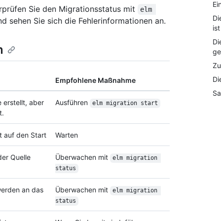
Ei
erprüfen Sie den Migrationsstatus mit
elm 
Di
d sehen Sie sich die Fehlerinformationen an.
is
Di
n
ge
Zu
Di
Empfohlene Maßnahme
Sa
erstellt, aber
Ausführen
elm migration start
t.
t auf den Start
Warten
er Quelle
Überwachen mit
elm migration 
status
werden an das
Überwachen mit
elm migration 
status