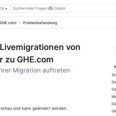
Suchen oder Fragen
Copilot
.18
 GHE.com)
Problembehandlung
Livemigrationen von
er zu GHE.com
I
hrer Migration auftreten
St
De
De
Mi
Di
Vorschau und kann geändert werden.
Gi