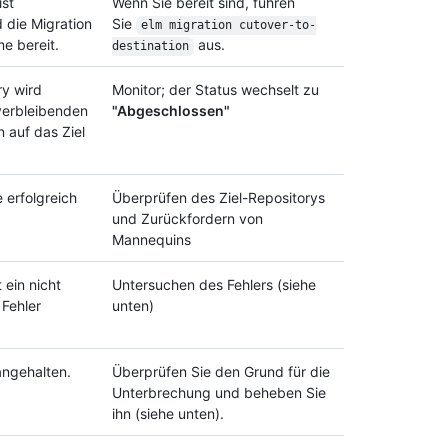
ist
Wenn Sie bereit sind, führen
 die Migration
Sie
elm migration cutover-to-
me bereit.
aus.
destination
ry wird
Monitor; der Status wechselt zu
 verbleibenden
"Abgeschlossen"
auf das Ziel
 erfolgreich
Überprüfen des Ziel-Repositorys
und Zurückfordern von
Mannequins
t ein nicht
Untersuchen des Fehlers (siehe
 Fehler
unten)
angehalten.
Überprüfen Sie den Grund für die
Unterbrechung und beheben Sie
ihn (siehe unten).