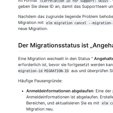
im Format
.
(Correlation ID for Support: UUID)
geben Sie diese ID an, damit das Supportteam un
Nachdem das zugrunde liegende Problem behoben
Migration mit
elm migration cancel --migration-
neue Migration.
Der Migrationsstatus ist „Angeh
Eine Migration wechselt in den Status "
Angehalt
erforderlich ist, bevor sie fortgesetzt werden ka
aus und überprüfen Si
migration-id MIGRATION-ID
Häufige Pausengründe:
Anmeldeinformationen abgelaufen
: Eine der
Anmeldeinformationen ist abgelaufen. Erstell
Bereichen, und aktualisieren Sie es mit
elm c
Migration neu.