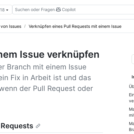
Suchen oder Fragen
Copilot
.18
von Issues
Verknüpfen eines Pull Requests mit einem Issue
inem Issue verknüpfen
er Branch mit einem Issue
n Fix in Arbeit ist und das
I
Üb
 wenn der Pull Request oder
Ei
ve
Ma
mi
Ma
l Requests
Br