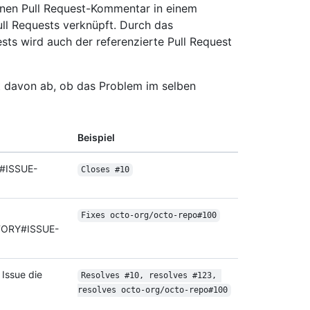
inen Pull Request-Kommentar in einem
ll Requests verknüpft. Durch das
ts wird auch der referenzierte Pull Request
t davon ab, ob das Problem im selben
Beispiel
#ISSUE-
Closes #10
Fixes octo-org/
octo-repo#100
TORY#ISSUE-
 Issue die
Resolves #10, resolves #123, 
x
resolves octo-org/
octo-repo#100