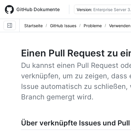
Skip
to
GitHub Dokumente
Version:
Enterprise Server 3
main
content
Startseite
GitHub Issues
Probleme
Verwenden 
Einen Pull Request zu e
Du kannst einen Pull Request od
verknüpfen, um zu zeigen, dass ei
Issue automatisch zu schließen,
Branch gemergt wird.
Über verknüpfte Issues und Pul