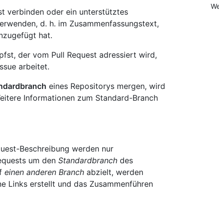
We
st verbinden oder ein unterstütztes
verwenden, d. h. im Zusammenfassungstext,
nzugefügt hat.
fst, der vom Pull Request adressiert wird,
sue arbeitet.
ndardbranch
eines Repositorys mergen, wird
Weitere Informationen zum Standard-Branch
equest-Beschreibung werden nur
 Requests um den
Standardbranch
des
uf
einen anderen Branch
abzielt, werden
ine Links erstellt und das Zusammenführen