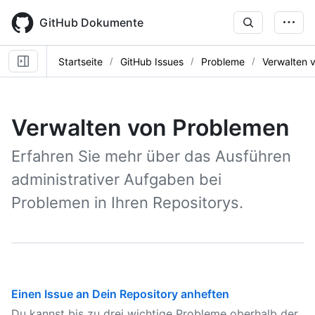
Skip
to
GitHub Dokumente
main
content
Startseite
GitHub Issues
Probleme
Verwalten 
Verwalten von Problemen
Erfahren Sie mehr über das Ausführen
administrativer Aufgaben bei
Problemen in Ihren Repositorys.
Einen Issue an Dein Repository anheften
Du kannst bis zu drei wichtige Probleme oberhalb der