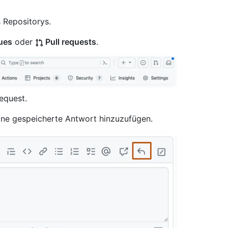
 Repositorys.
ues
oder
Pull requests
.
equest.
ine gespeicherte Antwort hinzuzufügen.