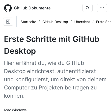
Skip
to
GitHub Dokumente
main
content
Startseite
GitHub Desktop
Übersicht
Erste Sch
Erste Schritte mit GitHub
Desktop
Hier erfährst du, wie du GitHub
Desktop einrichtest, authentifizierst
und konfigurierst, um direkt von deinem
Computer zu Projekten beitragen zu
können.
Platform navigation
Mac
Windows