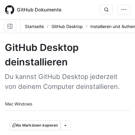
Skip
to
GitHub Dokumente
main
content
Startseite
GitHub Desktop
Installieren und Authen
GitHub Desktop
deinstallieren
Du kannst GitHub Desktop jederzeit
von deinem Computer deinstallieren.
Platform navigation
Mac
Windows
Als Markdown kopieren