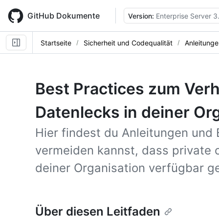
Skip
to
GitHub Dokumente
Version:
Enterprise Server 3
main
content
Startseite
Sicherheit und Codequalität
Anleitunge
Best Practices zum Ver
Datenlecks in deiner Or
Hier findest du Anleitungen und
vermeiden kannst, dass private o
deiner Organisation verfügbar 
Über diesen Leitfaden