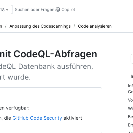
Suchen oder Fragen
Copilot
.18
n
Anpassung des Codescannings
Code analysieren
 mit CodeQL-Abfragen
odeQL Datenbank ausführen,
rt wurde.
I
In
Co
Vo
en verfügbar:
Wi
Be
n, die
GitHub Code Security
aktiviert
Er