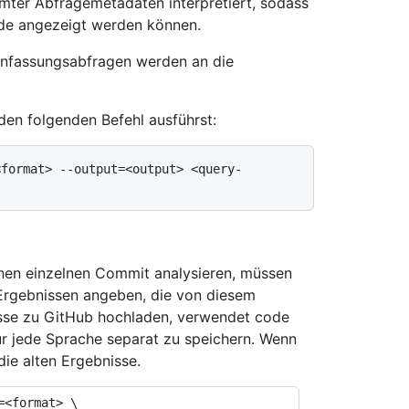
mter Abfragemetadaten interpretiert, sodass
ode angezeigt werden können.
enfassungsabfragen werden an die
den folgenden Befehl ausführst:
<format> --output=<output> <query-
en einzelnen Commit analysieren, müssen
 Ergebnissen angeben, die von diesem
isse zu GitHub hochladen, verwendet code
ür jede Sprache separat zu speichern. Wenn
die alten Ergebnisse.
<format> \
