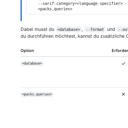
    --sarif-category=<language-specifier> --output=<output> \

Dabei musst du
,
und
<database>
--format
--ou
du durchführen möchtest, kannst du zusätzliche 
Option
Erforder
<database>
<packs,queries>