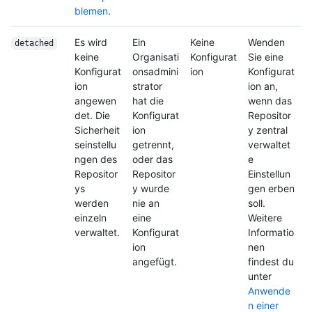
blemen
.
Es wird
Ein
Keine
Wenden
detached
keine
Organisati
Konfigurat
Sie eine
Konfigurat
onsadmini
ion
Konfigurat
ion
strator
ion an,
angewen
hat die
wenn das
det. Die
Konfigurat
Repositor
Sicherheit
ion
y zentral
seinstellu
getrennt,
verwaltet
ngen des
oder das
e
Repositor
Repositor
Einstellun
ys
y wurde
gen erben
werden
nie an
soll.
einzeln
eine
Weitere
verwaltet.
Konfigurat
Informatio
ion
nen
angefügt.
findest du
unter
Anwende
n einer