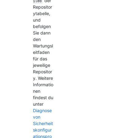
der
iled
Repositor
ytabelle,
und
befolgen
Sie dann
den
Wartungsl
eitfaden
für das
jeweilige
Repositor
y. Weitere
Informatio
nen
findest du
unter
Diagnose
von
Sicherheit
skonfigur
ationspro