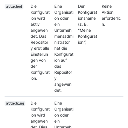
Die
Eine
Der
Keine
attached
Konfigurat
Organisati
Konfigurat
Aktion
ion wird
on oder
ionsname
erforderlic
aktiv
ein
(z. B.
h.
angewen
Unterneh
"Meine
det. Das
mensadmi
Konfigurat
Repositor
nistrator
ion")
y erbt alle
hat die
Einstellun
Konfigurat
gen von
ion auf
der
das
Konfigurat
Repositor
ion.
y
angewen
det.
Die
Eine
attaching
Konfigurat
Organisati
ion wird
on oder
angewen
ein
det. Dies
Unterneh