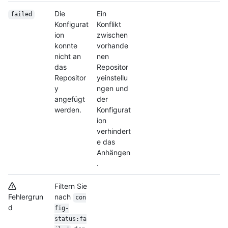
Die
Ein
failed
Konfigurat
Konflikt
ion
zwischen
konnte
vorhande
nicht an
nen
das
Repositor
Repositor
yeinstellu
y
ngen und
angefügt
der
werden.
Konfigurat
ion
verhindert
e das
Anhängen
.
Filtern Sie
Fehlergrun
nach
con
d
fig-
status:fa