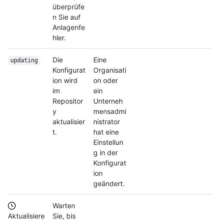
überprüfe
n Sie auf
Anlagenfe
hler.
Die
Eine
updating
Konfigurat
Organisati
ion wird
on oder
im
ein
Repositor
Unterneh
y
mensadmi
aktualisier
nistrator
t.
hat eine
Einstellun
g in der
Konfigurat
ion
geändert.
Warten
Aktualisiere
Sie, bis