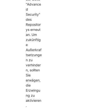
"Advance
d
Security"
des
Repositor
ys erneut
an. Um
zukünftig
e
Außerkraf
tsetzunge
n zu
verhinder
n, sollten
Sie
erwägen,
die
Erzwingu
ng zu
aktivieren
.