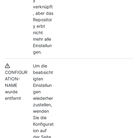
y
verknüpft
, aber das
Repositor
y erbt
nicht
mehr alle
Einstellun
gen.
Um die
CONFIGUR
beabsicht
ATION-
igten
NAME
Einstellun
wurde
gen
entfernt
wiederher
zustellen,
wenden
Sie die
Konfigurat
ion auf
der Seite