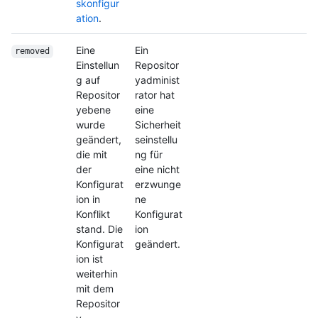
skonfigur
ation
.
Eine
Ein
removed
Einstellun
Repositor
g auf
yadminist
Repositor
rator hat
yebene
eine
wurde
Sicherheit
geändert,
seinstellu
die mit
ng für
der
eine nicht
Konfigurat
erzwunge
ion in
ne
Konflikt
Konfigurat
stand. Die
ion
Konfigurat
geändert.
ion ist
weiterhin
mit dem
Repositor