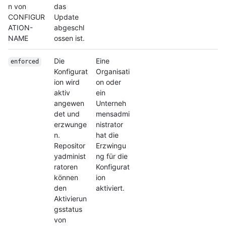
n von
das
CONFIGUR
Update
ATION-
abgeschl
NAME
ossen ist.
Die
Eine
enforced
Konfigurat
Organisati
ion wird
on oder
aktiv
ein
angewen
Unterneh
det und
mensadmi
erzwunge
nistrator
n.
hat die
Repositor
Erzwingu
yadminist
ng für die
ratoren
Konfigurat
können
ion
den
aktiviert.
Aktivierun
gsstatus
von