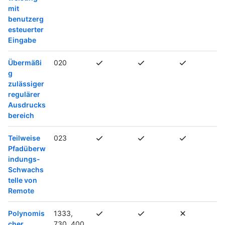
mit
benutzerg
esteuerter
Eingabe
Übermäßi
020
g
zulässiger
regulärer
Ausdrucks
bereich
Teilweise
023
Pfadüberw
indungs-
Schwachs
telle von
Remote
Polynomis
1333,
cher
730, 400