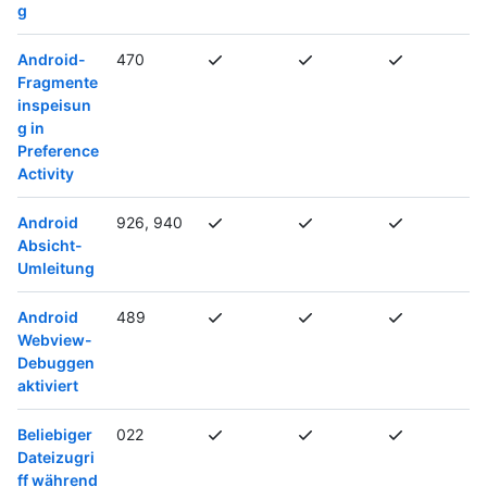
g
Android-
470
Fragmente
inspeisun
g in
Preference
Activity
Android
926, 940
Absicht-
Umleitung
Android
489
Webview-
Debuggen
aktiviert
Beliebiger
022
Dateizugri
ff während