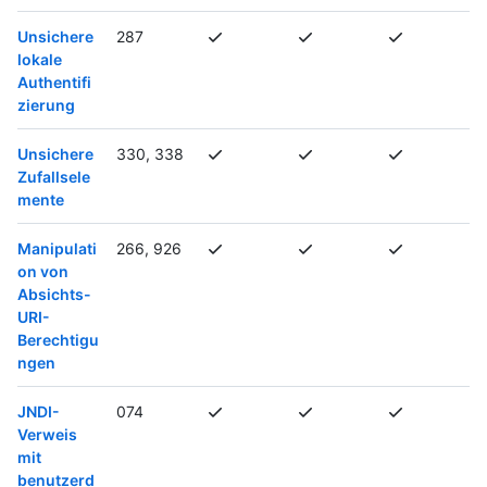
Unsichere
287
lokale
Authentifi
zierung
Unsichere
330, 338
Zufallsele
mente
Manipulati
266, 926
on von
Absichts-
URI-
Berechtigu
ngen
JNDI-
074
Verweis
mit
benutzerd