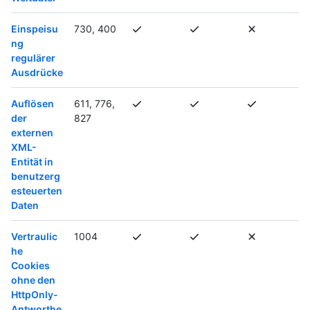
Einspeisu
730, 400
ng
regulärer
Ausdrücke
Auflösen
611, 776,
der
827
externen
XML-
Entität in
benutzerg
esteuerten
Daten
Vertraulic
1004
he
Cookies
ohne den
HttpOnly-
Antworthe