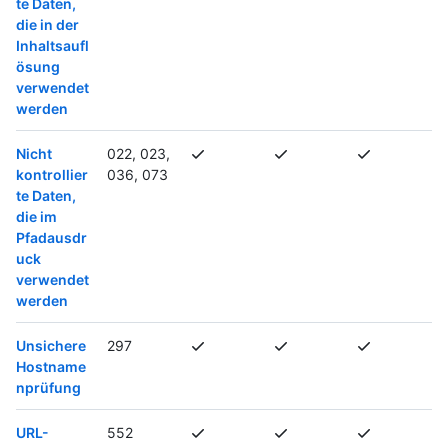
te Daten,
die in der
Inhaltsaufl
ösung
verwendet
werden
Nicht
022, 023,
kontrollier
036, 073
te Daten,
die im
Pfadausdr
uck
verwendet
werden
Unsichere
297
Hostname
nprüfung
URL-
552