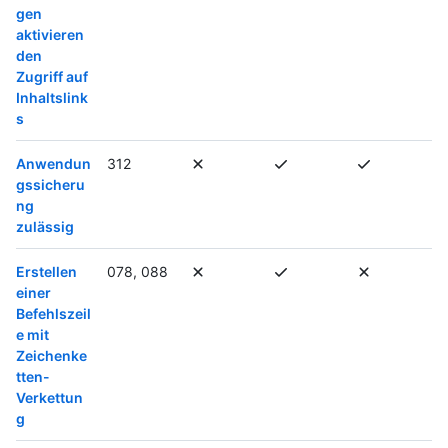
gen
aktivieren
den
Zugriff auf
Inhaltslink
s
Anwendun
312
gssicheru
ng
zulässig
Erstellen
078, 088
einer
Befehlszeil
e mit
Zeichenke
tten-
Verkettun
g