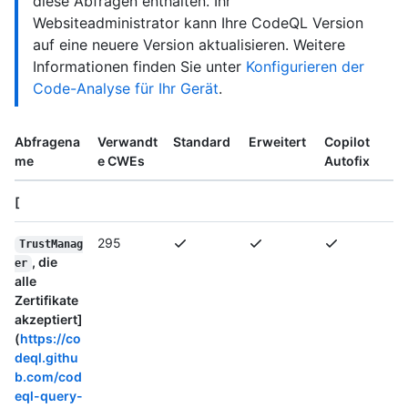
diese Abfragen enthalten. Ihr
Websiteadministrator kann Ihre CodeQL Version
auf eine neuere Version aktualisieren. Weitere
Informationen finden Sie unter
Konfigurieren der
Code-Analyse für Ihr Gerät
.
Abfragena
Verwandt
Standard
Erweitert
Copilot
me
e CWEs
Autofix
[
295
TrustManag
, die
er
alle
Zertifikate
akzeptiert]
(
https://co
deql.githu
b.com/cod
eql-query-