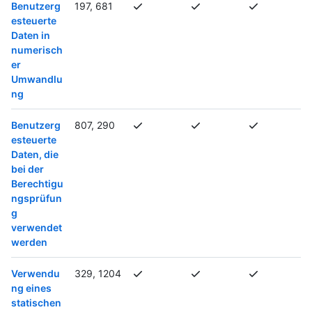
Benutzerg
197, 681
esteuerte
Daten in
numerisch
er
Umwandlu
ng
Benutzerg
807, 290
esteuerte
Daten, die
bei der
Berechtigu
ngsprüfun
g
verwendet
werden
Verwendu
329, 1204
ng eines
statischen