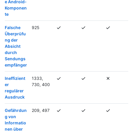
e Android-
Komponen
te
Falsche
925
Überprüfu
ng der
Absicht
durch
Sendungs
empfänger
Ineffizient
1333,
er
730, 400
regulärer
Ausdruck
Gefährdun
209, 497
g von
Informatio
nen über