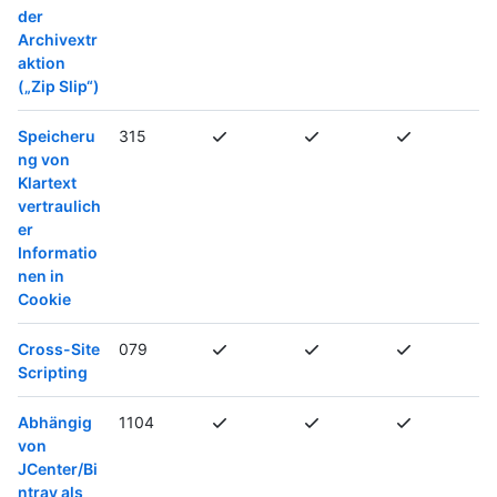
der
Archivextr
aktion
(„Zip Slip“)
Speicheru
315
ng von
Klartext
vertraulich
er
Informatio
nen in
Cookie
Cross-Site
079
Scripting
Abhängig
1104
von
JCenter/Bi
ntray als