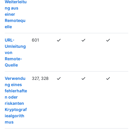
Weiterleitu
ng aus
einer
Remotequ
elle
URL-
601
Umleitung
von
Remote-
Quelle
Verwendu
327, 328
ng eines
fehlerhafte
n oder
riskanten
Kryptograf
iealgorith
mus