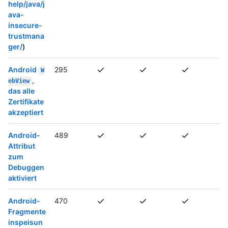
help/java/j
ava-
insecure-
trustmana
ger/
)
Android
295
W
,
ebView
das alle
Zertifikate
akzeptiert
Android-
489
Attribut
zum
Debuggen
aktiviert
Android-
470
Fragmente
inspeisun