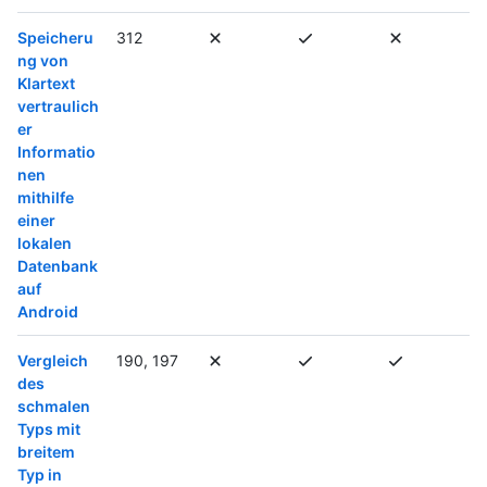
Speicheru
312
ng von
Klartext
vertraulich
er
Informatio
nen
mithilfe
einer
lokalen
Datenbank
auf
Android
Vergleich
190, 197
des
schmalen
Typs mit
breitem
Typ in