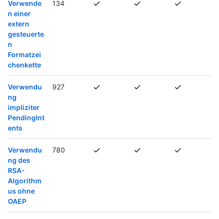
Verwende
134
n einer
extern
gesteuerte
n
Formatzei
chenkette
Verwendu
927
ng
impliziter
PendingInt
ents
Verwendu
780
ng des
RSA-
Algorithm
us ohne
OAEP