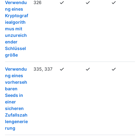
Verwendu
326
ng eines
Kryptograf
iealgorith
mus mit
unzureich
ender
Schlüssel
größe
Verwendu
335, 337
ng eines
vorherseh
baren
Seeds in
einer
sicheren
Zufallszah
lengenerie
rung