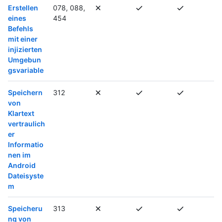
Erstellen
078, 088,
eines
454
Befehls
mit einer
injizierten
Umgebun
gsvariable
Speichern
312
von
Klartext
vertraulich
er
Informatio
nen im
Android
Dateisyste
m
Speicheru
313
ng von