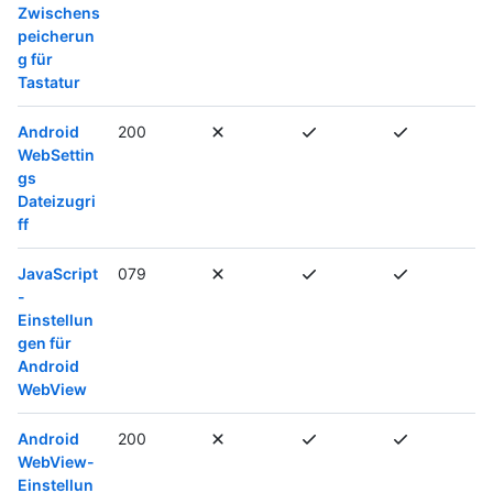
Zwischens
peicherun
g für
Tastatur
Android
200
WebSettin
gs
Dateizugri
ff
JavaScript
079
-
Einstellun
gen für
Android
WebView
Android
200
WebView-
Einstellun