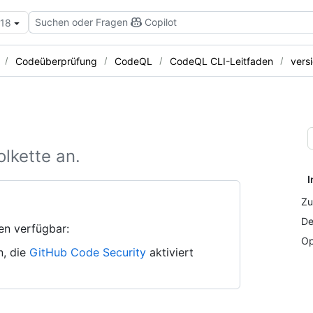
Suchen oder Fragen
Copilot
.18
Codeüberprüfung
CodeQL
CodeQL CLI-Leitfaden
vers
lkette an.
I
Zu
De
en verfügbar:
Op
n, die
GitHub Code Security
aktiviert