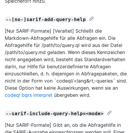
Speicherort hinzu.
--[no-]sarif-add-query-help
[Nur SARIF-Formate] [Veraltet] Schließt die
Markdown-Abfragehilfe für alle Abfragen ein. Die
Abfragehilfe für /path/to/query.ql wird aus der Datei
/path/to/query.md geladen. Wenn dieses Kennzeichen
nicht angegeben wird, besteht das Standardverhalten
darin, nur Hilfe für benutzerdefinierte Abfragen
einzuschließen, d. h. diejenigen in Abfragepaketen, die
nicht in der Form von `codeql/<lang&rt;-queries` sind.
Diese Option hat keine Auswirkungen, wenn sie an
codeql bqrs interpret
übergeben wird.
--sarif-include-query-help=<mode>
[Nur SARIF-Formate] Gibt an, ob die Abfragehilfe in
die SARIF-Ausgabe eingeschlossen werden soll. Einer