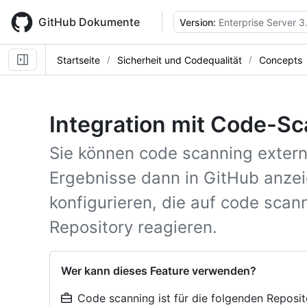
Skip
to
GitHub Dokumente
Version:
Enterprise Server 3
main
content
Startseite
Sicherheit und Codequalität
Concepts
Integration mit Code-S
Sie können code scanning extern
Ergebnisse dann in GitHub anz
konfigurieren, die auf code scann
Repository reagieren.
Wer kann dieses Feature verwenden?
Code scanning ist für die folgenden Reposi