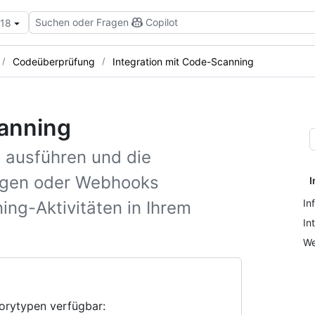
Suchen oder Fragen
Copilot
.18
Codeüberprüfung
Integration mit Code-Scanning
canning
 ausführen und die
eigen oder Webhooks
I
In
ing-Aktivitäten in Ihrem
In
We
torytypen verfügbar: