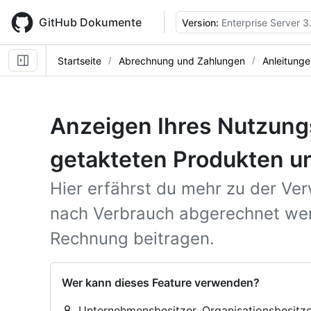
Skip
to
GitHub Dokumente
Version:
Enterprise Server 3
main
content
Startseite
Abrechnung und Zahlungen
Anleitunge
Anzeigen Ihres Nutzung
getakteten Produkten u
Hier erfährst du mehr zu der Ve
nach Verbrauch abgerechnet wer
Rechnung beitragen.
Wer kann dieses Feature verwenden?
Unternehmensbesitzer, Organisationsbesit