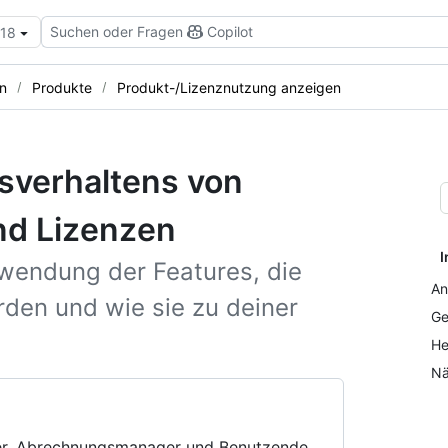
Suchen oder Fragen
Copilot
.18
n
Produkte
Produkt-/Lizenznutzung anzeigen
sverhaltens von
nd Lizenzen
I
rwendung der Features, die
An
den und wie sie zu deiner
Ge
He
Nä
zer, Abrechnungsmanager und Benutzende