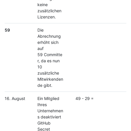
keine
zusätzlichen
Lizenzen.
59
Die
Abrechnung
erhöht sich
auf
59 Committe
r, da es nun
10
zusätzliche
Mitwirkenden
de gibt.
16. August
Ein Mitglied
49 - 29 =
Ihres
Unternehmen
s deaktiviert
GitHub
Secret