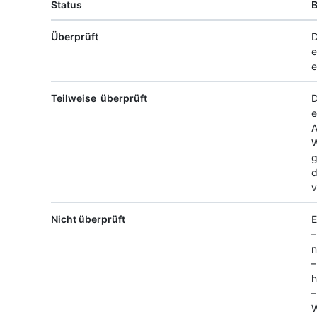
Status
Überprüft
D
e
e
Teilweise überprüft
D
e
A
W
g
d
v
Nicht überprüft
E
–
n
–
h
–
W