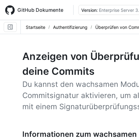
Skip
to
GitHub Dokumente
Version:
Enterprise Server 3
main
content
Startseite
Authentifizierung
Überprüfen von Comm
Anzeigen von Überprüfun
deine Commits
Du kannst den wachsamen Modus
Commitsignatur aktivieren, um a
mit einem Signaturüberprüfungs
Informationen zum wachsamen