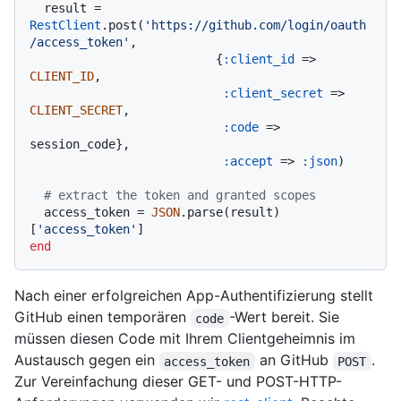
  result = 
RestClient
.post(
'https://github.com/login/oauth
/access_token'
,

                          {
:client_id
 => 
CLIENT_ID
,

:client_secret
 => 
CLIENT_SECRET
,

:code
 => 
session_code},

:accept
 => 
:json
)

# extract the token and granted scopes
  access_token = 
JSON
.parse(result)
[
'access_token'
end
Nach einer erfolgreichen App-Authentifizierung stellt
GitHub einen temporären
-Wert bereit. Sie
code
müssen diesen Code mit Ihrem Clientgeheimnis im
Austausch gegen ein
an GitHub
.
access_token
POST
Zur Vereinfachung dieser GET- und POST-HTTP-