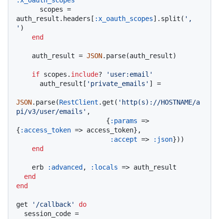
      scopes = 
auth_result.headers[
:x_oauth_scopes
].split(
', 
'
)

end
    auth_result = 
JSON
.parse(auth_result)

if
 scopes.
include
? 
'user:email'
      auth_result[
'private_emails'
] =

JSON
.parse(
RestClient
.get(
'http(s)://HOSTNAME/a
pi/v3/user/emails'
,

                       {
:params
 => 
{
:access_token
 => access_token},

:accept
 => 
:json
}))

end
    erb 
:advanced
, 
:locals
 => auth_result

end
end
get 
'/callback'
do
  session_code = 