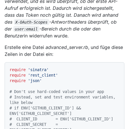
verwendet, und es wird überprüft, ob der erste API-
Aufruf erfolgreich ist. Dadurch wird sichergestellt,
dass das Token noch gültig ist. Danach wird anhand
des
-Antwortheaders überprüft, ob
X-OAuth-Scopes
der
-Bereich durch die oder den
user:email
Benutzer
in widerrufen wurde.
Erstelle eine Datei
advanced_server.rb
, und füge diese
Zeilen in der Datei ein:
require
'sinatra'
require
'rest_client'
require
'json'
# Don't use hard-coded values in your app
# Instead, set and test environment variables, 
like below
# if ENV['GITHUB_CLIENT_ID'] && 
ENV['GITHUB_CLIENT_SECRET']
#  CLIENT_ID        = ENV['GITHUB_CLIENT_ID']
#  CLIENT_SECRET    = 