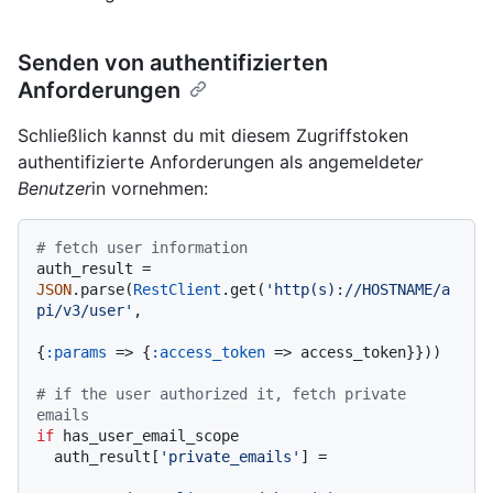
Senden von authentifizierten
Anforderungen
Schließlich kannst du mit diesem Zugriffstoken
authentifizierte Anforderungen als angemeldete
r
Benutzer
in vornehmen:
# fetch user information
auth_result = 
JSON
.parse(
RestClient
.get(
'http(s)://HOSTNAME/a
pi/v3/user'
,

{
:params
 => {
:access_token
 => access_token}}))

# if the user authorized it, fetch private 
emails
if
 has_user_email_scope

  auth_result[
'private_emails'
] =
