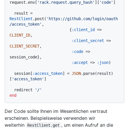
request.env[
'rack.request.query_hash'
][
'code'
]

  result = 
RestClient
.post(
'https://github.com/login/oauth
/access_token'
,

                          {
:client_id
 => 
CLIENT_ID
,

:client_secret
 => 
CLIENT_SECRET
,

:code
 => 
session_code},

:accept
 => 
:json
)

  session[
:access_token
] = 
JSON
.parse(result)
[
'access_token'
]

  redirect 
'/'
end
Der Code sollte Ihnen im Wesentlichen vertraut
erscheinen. Beispielsweise verwenden wir
weiterhin
, um einen Aufruf an die
RestClient.get