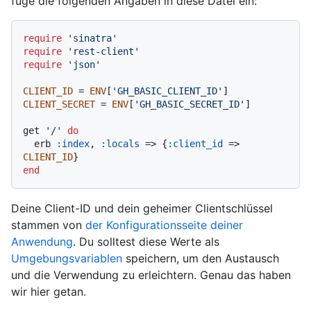
füge die folgenden Angaben in diese Datei ein:
require
'sinatra'
require
'rest-client'
require
'json'
CLIENT_ID
 = 
ENV
[
'GH_BASIC_CLIENT_ID'
CLIENT_SECRET
 = 
ENV
[
'GH_BASIC_SECRET_ID'
]

get 
'/'
do
  erb 
:index
, 
:locals
 => {
:client_id
 => 
CLIENT_ID
end
Deine Client-ID und dein geheimer Clientschlüssel
stammen von
der Konfigurationsseite deiner
Anwendung
. Du solltest diese Werte als
Umgebungsvariablen
speichern, um den Austausch
und die Verwendung zu erleichtern. Genau das haben
wir hier getan.