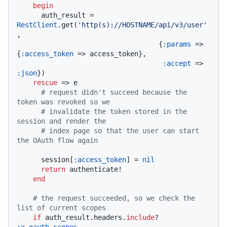
begin
      auth_result = 
RestClient
.get(
'http(s)://HOSTNAME/api/v3/user'
,

                                   {
:params
 => 
{
:access_token
 => access_token},

:accept
 => 
:json
})

rescue
 => e

# request didn't succeed because the 
token was revoked so we
# invalidate the token stored in the 
session and render the
# index page so that the user can start 
the OAuth flow again
      session[
:access_token
] = 
nil
return
 authenticate!

end
# the request succeeded, so we check the 
list of current scopes
if
 auth_result.headers.
include
? 
:x_oauth_scopes