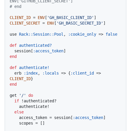
ENV['GITHUB_CLIENT_SECRET']
# end
CLIENT_ID
 = 
ENV
[
'GH_BASIC_CLIENT_ID'
CLIENT_SECRET
 = 
ENV
[
'GH_BASIC_SECRET_ID'
]

use 
Rack
:
:Session
:
:Pool
, 
:cookie_only
 => 
false
def
authenticated?
  session[
:access_token
end
def
authenticate!
  erb 
:index
, 
:locals
 => {
:client_id
 => 
CLIENT_ID
end
get 
'/'
do
if
 !authenticated?

    authenticate!

else
    access_token = session[
:access_token
]

    scopes = []
