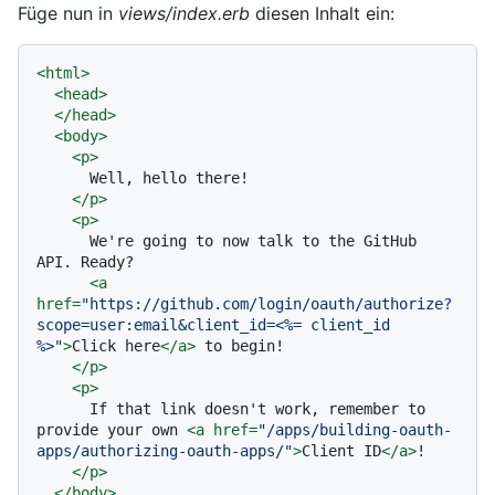
Füge nun in
views/index.erb
diesen Inhalt ein:
<
html
>
<
head
>
</
head
>
<
body
>
<
p
>
      Well, hello there!

</
p
>
<
p
>
      We're going to now talk to the GitHub 
API. Ready?

<
a
href
=
"https://github.com/login/oauth/authorize?
scope=user:email&client_id=<%= client_id 
%>"
>
Click here
</
a
>
 to begin!

</
p
>
<
p
>
      If that link doesn't work, remember to 
provide your own 
<
a
href
=
"/apps/building-oauth-
apps/authorizing-oauth-apps/"
>
Client ID
</
a
>
!

</
p
>
</
body
>