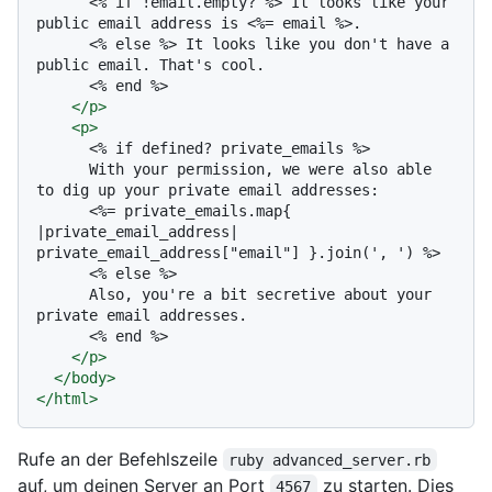
      <% if !email.empty? %> It looks like your 
public email address is <%= email %>.

      <% else %> It looks like you don't have a 
public email. That's cool.

      <% end %>

</
p
>
<
p
>
      <% if defined? private_emails %>

      With your permission, we were also able 
to dig up your private email addresses:

      <%= private_emails.map{ 
|private_email_address| 
private_email_address["email"] }.join(', ') %>

      <% else %>

      Also, you're a bit secretive about your 
private email addresses.

      <% end %>

</
p
>
</
body
>
</
html
>
Rufe an der Befehlszeile
ruby advanced_server.rb
auf, um deinen Server an Port
zu starten. Dies
4567