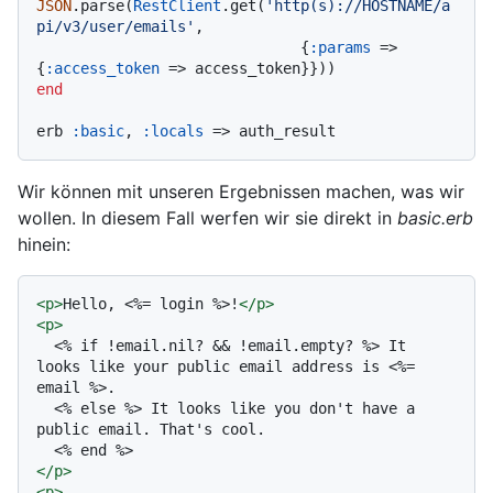
JSON
.parse(
RestClient
.get(
'http(s)://HOSTNAME/a
pi/v3/user/emails'
,

                              {
:params
 => 
{
:access_token
end
erb 
:basic
, 
:locals
Wir können mit unseren Ergebnissen machen, was wir
wollen. In diesem Fall werfen wir sie direkt in
basic.erb
hinein:
<
p
>
Hello, <%= login %>!
</
p
>
<
p
>
  <% if !email.nil? && !email.empty? %> It 
looks like your public email address is <%= 
email %>.

  <% else %> It looks like you don't have a 
public email. That's cool.

</
p
>
<
p
>