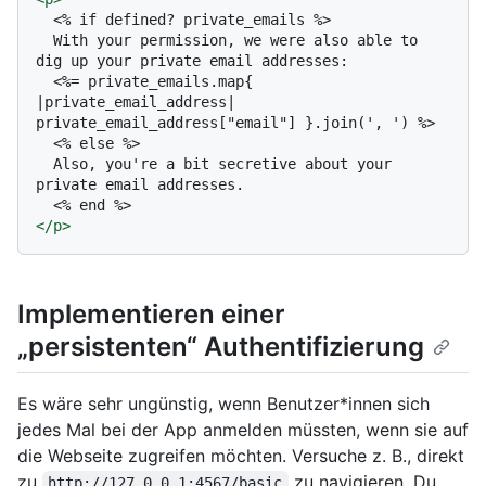
  <% if defined? private_emails %>

  With your permission, we were also able to 
dig up your private email addresses:

  <%= private_emails.map{ 
|private_email_address| 
private_email_address["email"] }.join(', ') %>

  <% else %>

  Also, you're a bit secretive about your 
private email addresses.

</
p
>
Implementieren einer
„persistenten“ Authentifizierung
Es wäre sehr ungünstig, wenn Benutzer*innen sich
jedes Mal bei der App anmelden müssten, wenn sie auf
die Webseite zugreifen möchten. Versuche z. B., direkt
zu
zu navigieren. Du
http://127.0.0.1:4567/basic