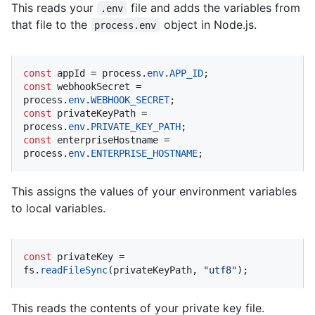
This reads your
file and adds the variables from
.env
that file to the
object in Node.js.
process.env
const
 appId = process.
env
.
APP_ID
const
 webhookSecret = 
process.
env
.
WEBHOOK_SECRET
const
 privateKeyPath = 
process.
env
.
PRIVATE_KEY_PATH
const
 enterpriseHostname = 
process.
env
.
ENTERPRISE_HOSTNAME
;
This assigns the values of your environment variables
to local variables.
const
 privateKey = 
fs.
readFileSync
(privateKeyPath, 
"utf8"
);
This reads the contents of your private key file.