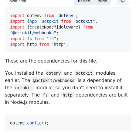
JavaScript
Beside
Inline
import
 dotenv 
from
"dotenv"
import
 {
App
, 
Octokit
from
"octokit"
import
 {createNodeMiddleware} 
from
"@octokit/webhooks"
import
 fs 
from
"fs"
import
 http 
from
"http"
;
These are the dependencies for this file.
You installed the
and
modules
dotenv
octokit
earlier. The
is a dependency of
@octokit/webhooks
the
module, so you don't need to install it
octokit
separately. The
and
dependencies are built-
fs
http
in Node.js modules.
dotenv.
config
();