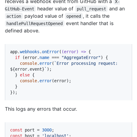
receives a webhook event from GitHub with a
X-
header value of
and an
GitHub-Event
pull_request
payload value of
, it calls the
action
opened
event handler that is
handlePullRequestOpened
defined above.
app.
webhooks
.
onError
(
(
error
) =>
 {

if
 (error.
name
 === 
"AggregateError"
) {

console
.
error
(
`Error processing request: 
${error.event}
`
);

  } 
else
 {

console
.
error
(error);

  }

});
This logs any errors that occur.
const
 port = 
3000
const
 host = 
'localhost'