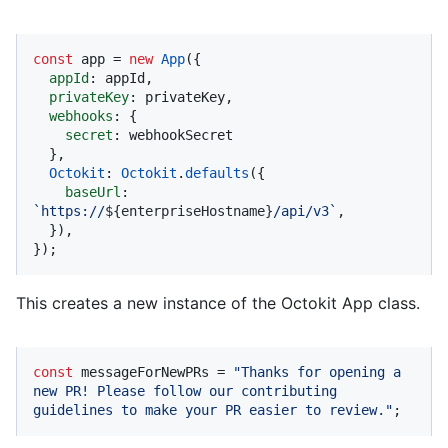
const
 app = 
new
App
({

appId
: appId,

privateKey
: privateKey,

webhooks
: {

secret
: webhookSecret

  },

Octokit
: 
Octokit
.
defaults
({

baseUrl
: 
`https://
${enterpriseHostname}
/api/v3`
,

  }),

});
This creates a new instance of the Octokit App class.
const
 messageForNewPRs = 
"Thanks for opening a 
new PR! Please follow our contributing 
guidelines to make your PR easier to review."
;