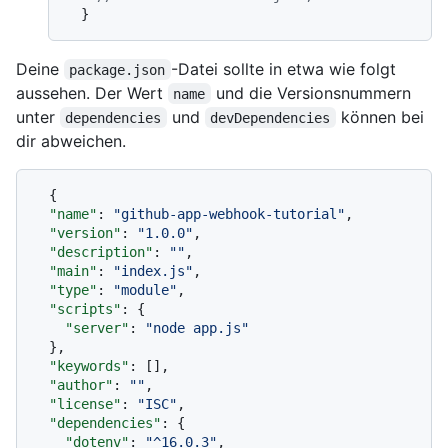
}
Deine
-Datei sollte in etwa wie folgt
package.json
aussehen. Der Wert
und die Versionsnummern
name
unter
und
können bei
dependencies
devDependencies
dir abweichen.
{
"name"
:
"github-app-webhook-tutorial"
,
"version"
:
"1.0.0"
,
"description"
:
""
,
"main"
:
"index.js"
,
"type"
:
"module"
,
"scripts"
:
{
"server"
:
"node app.js"
}
,
"keywords"
:
[
]
,
"author"
:
""
,
"license"
:
"ISC"
,
"dependencies"
:
{
"dotenv"
:
"^16.0.3"
,