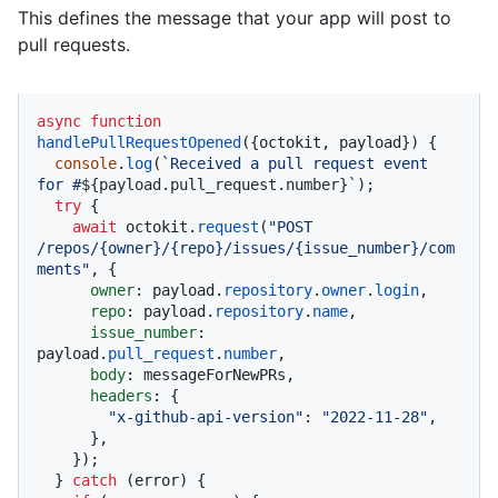
This defines the message that your app will post to
pull requests.
async
function
handlePullRequestOpened
(
{octokit, payload}
) {

console
.
log
(
`Received a pull request event 
for #
${payload.pull_request.number}
`
);

try
 {

await
 octokit.
request
(
"POST 
/repos/{owner}/{repo}/issues/{issue_number}/com
ments"
, {

owner
: payload.
repository
.
owner
.
login
,

repo
: payload.
repository
.
name
,

issue_number
: 
payload.
pull_request
.
number
,

body
: messageForNewPRs,

headers
: {

"x-github-api-version"
: 
"2022-11-28"
,

      },

    });

  } 
catch
 (error) {
