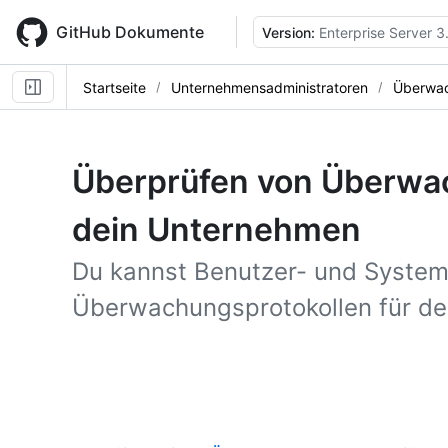
Skip
to
GitHub Dokumente
Version:
Enterprise Server 3
main
content
Startseite
Unternehmensadministratoren
Überwac
Überprüfen von Überwac
dein Unternehmen
Du kannst Benutzer- und Systema
Überwachungsprotokollen für de