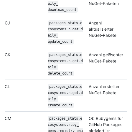
NuGet-Paketen
aily_
download_count
CJ
Anzahl
packages_stats.e
aktualisierter
cosystems.nuget.d
NuGet-Pakete
aily_
update_count
CK
Anzahl gelöschter
packages_stats.e
NuGet-Pakete
cosystems.nuget.d
aily_
delete_count
CL
Anzahl erstellter
packages_stats.e
NuGet-Pakete
cosystems.nuget.d
aily_
create_count
CM
Ob Rubygems für
packages_stats.e
GitHub Packages
cosystems.ruby_
aktiviert ist
gems.registry_ena