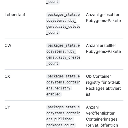
_
count
Lebenslauf
Anzahl gelöschter
packages_stats.e
Rubygems-Pakete
cosystems.ruby_
gems.daily_delete
_
count
CW
Anzahl erstellter
packages_stats.e
Rubygems-Pakete
cosystems.ruby_
gems.daily_create
_
count
CX
Ob Container
packages_stats.e
registry für GitHub
cosystems.contain
Packages aktiviert
ers.registry_
ist
enabled
CY
Anzahl
packages_stats.e
veröffentlichter
cosystems.contain
Containerimages
ers.published_
(privat, öffentlich
packages_count