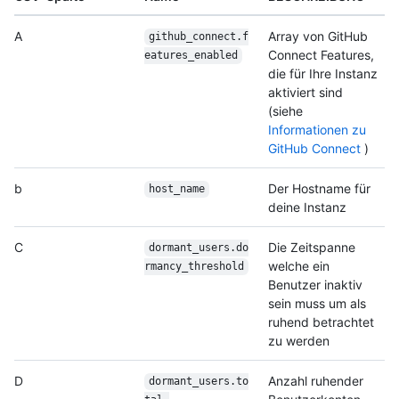
A
Array von GitHub
github_connect.f
Connect Features,
eatures_
enabled
die für Ihre Instanz
aktiviert sind
(siehe
Informationen zu
GitHub Connect
)
b
Der Hostname für
host_name
deine Instanz
C
Die Zeitspanne
dormant_users.do
welche ein
rmancy_
threshold
Benutzer inaktiv
sein muss um als
ruhend betrachtet
zu werden
D
Anzahl ruhender
dormant_users.to