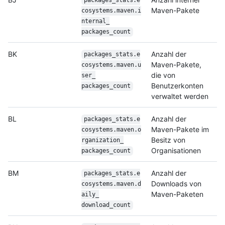
packages_stats.e
Maven-Pakete
cosystems.maven.i
nternal_
packages_count
BK
Anzahl der
packages_stats.e
Maven-Pakete,
cosystems.maven.u
die von
ser_
Benutzerkonten
packages_count
verwaltet werden
BL
Anzahl der
packages_stats.e
Maven-Pakete im
cosystems.maven.o
Besitz von
rganization_
Organisationen
packages_count
BM
Anzahl der
packages_stats.e
Downloads von
cosystems.maven.d
Maven-Paketen
aily_
download_count