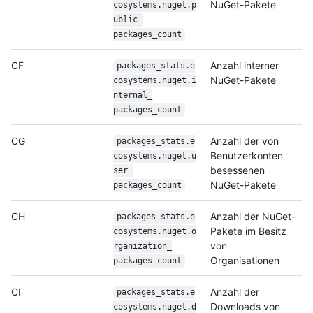
NuGet-Pakete
cosystems.nuget.p
ublic_
packages_count
CF
Anzahl interner
packages_stats.e
NuGet-Pakete
cosystems.nuget.i
nternal_
packages_count
CG
Anzahl der von
packages_stats.e
Benutzerkonten
cosystems.nuget.u
besessenen
ser_
NuGet-Pakete
packages_count
CH
Anzahl der NuGet-
packages_stats.e
Pakete im Besitz
cosystems.nuget.o
von
rganization_
Organisationen
packages_count
CI
Anzahl der
packages_stats.e
Downloads von
cosystems.nuget.d