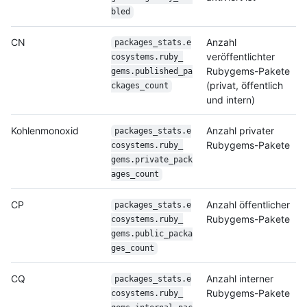
bled
CN
Anzahl
packages_stats.e
veröffentlichter
cosystems.ruby_
Rubygems-Pakete
gems.published_pa
(privat, öffentlich
ckages_
count
und intern)
Kohlenmonoxid
Anzahl privater
packages_stats.e
Rubygems-Pakete
cosystems.ruby_
gems.private_pack
ages_
count
CP
Anzahl öffentlicher
packages_stats.e
Rubygems-Pakete
cosystems.ruby_
gems.public_packa
ges_
count
CQ
Anzahl interner
packages_stats.e
Rubygems-Pakete
cosystems.ruby_