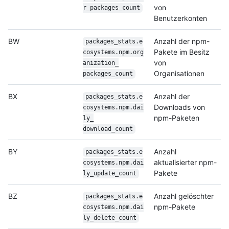
von
r_
packages_count
Benutzerkonten
BW
Anzahl der npm-
packages_stats.e
Pakete im Besitz
cosystems.npm.org
von
anization_
Organisationen
packages_count
BX
Anzahl der
packages_stats.e
Downloads von
cosystems.npm.dai
npm-Paketen
ly_
download_count
BY
Anzahl
packages_stats.e
aktualisierter npm-
cosystems.npm.dai
Pakete
ly_
update_count
BZ
Anzahl gelöschter
packages_stats.e
npm-Pakete
cosystems.npm.dai
ly_
delete_count