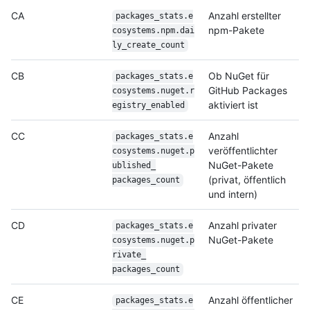
CA
Anzahl erstellter
packages_stats.e
npm-Pakete
cosystems.npm.dai
ly_
create_count
CB
Ob NuGet für
packages_stats.e
GitHub Packages
cosystems.nuget.r
aktiviert ist
egistry_
enabled
CC
Anzahl
packages_stats.e
veröffentlichter
cosystems.nuget.p
NuGet-Pakete
ublished_
(privat, öffentlich
packages_count
und intern)
CD
Anzahl privater
packages_stats.e
NuGet-Pakete
cosystems.nuget.p
rivate_
packages_count
CE
Anzahl öffentlicher
packages_stats.e