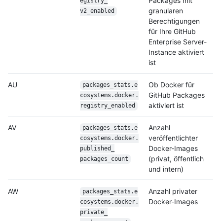
Packages mit
egistry_
granularen
v2_enabled
Berechtigungen
für Ihre GitHub
Enterprise Server-
Instance aktiviert
ist
AU
Ob Docker für
packages_stats.e
GitHub Packages
cosystems.docker.
aktiviert ist
registry_
enabled
AV
Anzahl
packages_stats.e
veröffentlichter
cosystems.docker.
Docker-Images
published_
(privat, öffentlich
packages_count
und intern)
AW
Anzahl privater
packages_stats.e
Docker-Images
cosystems.docker.
private_