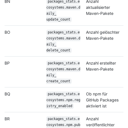
BN
Anzahl
packages_stats.e
aktualisierter
cosystems.maven.d
Maven-Pakete
aily_
update_count
BO
Anzahl gelöschter
packages_stats.e
Maven-Pakete
cosystems.maven.d
aily_
delete_count
BP
Anzahl erstellter
packages_stats.e
Maven-Pakete
cosystems.maven.d
aily_
create_count
BQ
Ob npm für
packages_stats.e
GitHub Packages
cosystems.npm.reg
aktiviert ist
istry_
enabled
BR
Anzahl
packages_stats.e
veröffentlichter
cosystems.npm.pub