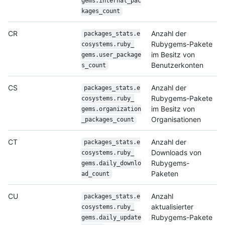
gems.internal_pac
kages_
count
CR
Anzahl der
packages_stats.e
Rubygems-Pakete
cosystems.ruby_
im Besitz von
gems.user_package
Benutzerkonten
s_
count
CS
Anzahl der
packages_stats.e
Rubygems-Pakete
cosystems.ruby_
im Besitz von
gems.organization
Organisationen
_
packages_count
CT
Anzahl der
packages_stats.e
Downloads von
cosystems.ruby_
Rubygems-
gems.daily_downlo
Paketen
ad_
count
CU
Anzahl
packages_stats.e
aktualisierter
cosystems.ruby_
Rubygems-Pakete
gems.daily_update