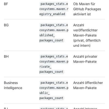
BF
Ob Maven für
packages_stats.e
GitHub Packages
cosystems.maven.r
aktiviert ist
egistry_
enabled
BG
Anzahl
packages_stats.e
veröffentlichter
cosystems.maven.p
Maven-Pakete
ublished_
(privat, öffentlich
packages_count
und intern)
BH
Anzahl privater
packages_stats.e
Maven-Pakete
cosystems.maven.p
rivate_
packages_count
Business
Anzahl öffentlicher
packages_stats.e
Intelligence
Maven-Pakete
cosystems.maven.p
ublic_
packages_count
BJ
Anzahl interner