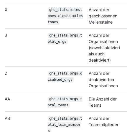
X
Anzahl der
ghe_stats.milest
geschlossenen
ones.closed_miles
Meilensteine
tones
J
Anzahl der
ghe_stats.orgs.t
Organisationen
otal_orgs
(sowohl aktiviert
als auch
deaktiviert)
Z
Anzahl der
ghe_stats.orgs.d
deaktivierten
isabled_orgs
Organisationen
AA
Die Anzahl der
ghe_stats.orgs.t
Teams
otal_teams
AB
Anzahl der
ghe_stats.orgs.t
Teammitglieder
otal_team_member
s