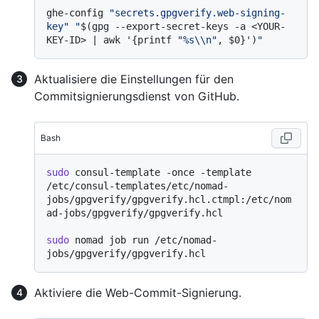
ghe-config 
"secrets.gpgverify.web-signing-
key"
"
$(gpg --export-secret-keys -a <YOUR-
KEY-ID> | awk '{printf 
"%s\\n"
, $0}')
"
Aktualisiere die Einstellungen für den
Commitsignierungsdienst von GitHub.
Bash
sudo
 consul-template -once -template 
/etc/consul-templates/etc/nomad-
jobs/gpgverify/gpgverify.hcl.ctmpl:/etc/nom
ad-jobs/gpgverify/gpgverify.hcl

sudo
 nomad job run /etc/nomad-
Aktiviere die Web-Commit-Signierung.