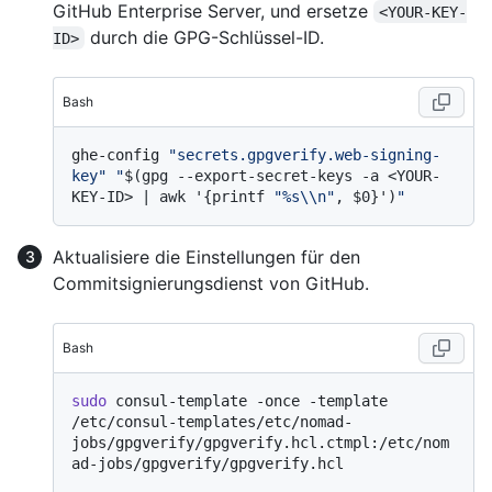
GitHub Enterprise Server, und ersetze
<YOUR-KEY-
durch die GPG-Schlüssel-ID.
ID>
Bash
ghe-config 
"secrets.gpgverify.web-signing-
key"
"
$(gpg --export-secret-keys -a <YOUR-
KEY-ID> | awk '{printf 
"%s\\n"
, $0}')
"
Aktualisiere die Einstellungen für den
Commitsignierungsdienst von GitHub.
Bash
sudo
 consul-template -once -template 
/etc/consul-templates/etc/nomad-
jobs/gpgverify/gpgverify.hcl.ctmpl:/etc/nom
ad-jobs/gpgverify/gpgverify.hcl
