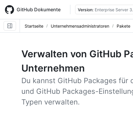
Skip
to
GitHub Dokumente
Version:
Enterprise Server 3
main
content
Startseite
Unternehmensadministratoren
Pakete
Verwalten von GitHub Pa
Unternehmen
Du kannst GitHub Packages für 
und GitHub Packages-Einstellun
Typen verwalten.