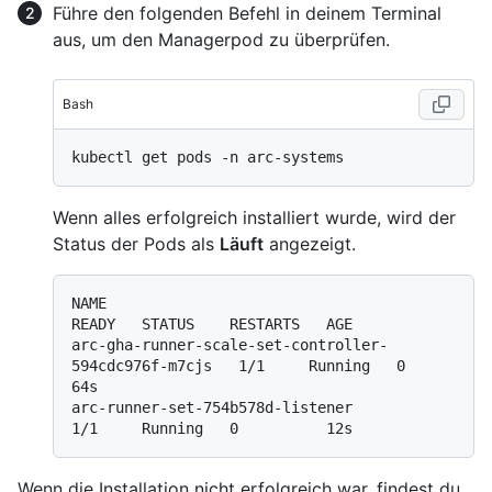
Führe den folgenden Befehl in deinem Terminal
aus, um den Managerpod zu überprüfen.
Bash
Wenn alles erfolgreich installiert wurde, wird der
Status der Pods als
Läuft
angezeigt.
NAME                                                   
READY   STATUS    RESTARTS   AGE

arc-gha-runner-scale-set-controller-
594cdc976f-m7cjs   1/1     Running   0          
64s

arc-runner-set-754b578d-listener                       
Wenn die Installation nicht erfolgreich war, findest du