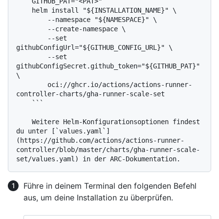
    GITHUB_PAT="<PAT>"

    helm install "${INSTALLATION_NAME}" \

        --namespace "${NAMESPACE}" \

        --create-namespace \

        --set 
githubConfigUrl="${GITHUB_CONFIG_URL}" \

        --set 
githubConfigSecret.github_token="${GITHUB_PAT}" 
\

        oci://ghcr.io/actions/actions-runner-
controller-charts/gha-runner-scale-set

    ```

    Weitere Helm-Konfigurationsoptionen findest 
du unter [`values.yaml`]
(https://github.com/actions/actions-runner-
controller/blob/master/charts/gha-runner-scale-
Führe in deinem Terminal den folgenden Befehl
aus, um deine Installation zu überprüfen.