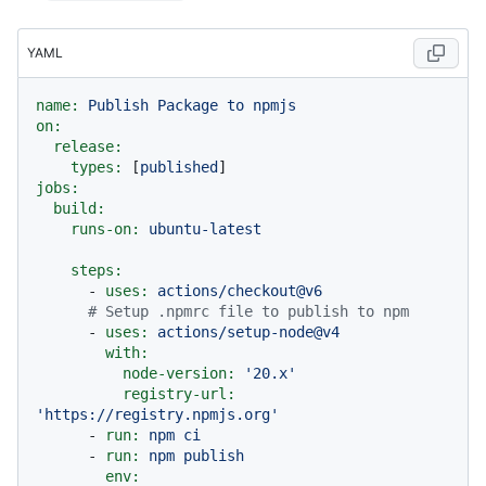
YAML
name:
Publish
Package
to
npmjs
on:
release:
types:
 [
published
jobs:
build:
runs-on:
ubuntu-latest
steps:
-
uses:
actions/checkout@v6
# Setup .npmrc file to publish to npm
-
uses:
actions/setup-node@v4
with:
node-version:
'20.x'
registry-url:
'https://registry.npmjs.org'
-
run:
npm
ci
-
run:
npm
publish
env: