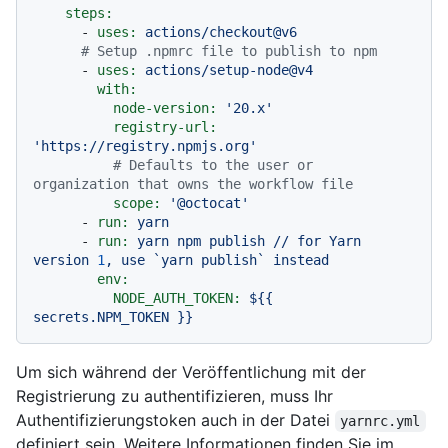
steps:
-
uses:
actions/checkout@v6
# Setup .npmrc file to publish to npm
-
uses:
actions/setup-node@v4
with:
node-version:
'20.x'
registry-url:
'https://registry.npmjs.org'
# Defaults to the user or 
organization that owns the workflow file
scope:
'@octocat'
-
run:
yarn
-
run:
yarn
npm
publish
//
for
Yarn
version
1
,
use
`yarn
publish`
instead
env:
NODE_AUTH_TOKEN:
${{
secrets.NPM_TOKEN
}}
Um sich während der Veröffentlichung mit der
Registrierung zu authentifizieren, muss Ihr
Authentifizierungstoken auch in der Datei
yarnrc.yml
definiert sein. Weitere Informationen finden Sie im