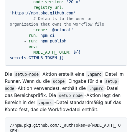
node-version:
'20.x'
registry-url:
'https://npm.pkg.github.com'
# Defaults to the user or 
organization that owns the workflow file
scope:
'@octocat'
-
run:
npm
ci
-
run:
npm
publish
env:
NODE_AUTH_TOKEN:
${{
secrets.GITHUB_TOKEN
}}
Die
-Aktion erstellt eine
-Datei im
setup-node
.npmrc
Runner. Wenn du die
-Eingabe für die
scope
setup-
-Aktion verwendest, enthält die
-Datei
node
.npmrc
das Bereichspräfix. Die
-Aktion legt den
setup-node
Bereich in der
-Datei standardmäßig auf das
.npmrc
Konto fest, das die Workflowdatei enthält.
//npm.pkg.github.com/:_authToken=${NODE_AUTH_TO
KEN}
