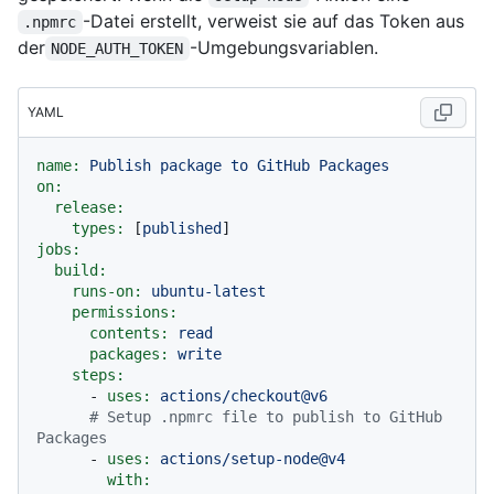
-Datei erstellt, verweist sie auf das Token aus
.npmrc
der
-Umgebungsvariablen.
NODE_AUTH_TOKEN
YAML
name:
Publish
package
to
GitHub
Packages
on:
release:
types:
 [
published
jobs:
build:
runs-on:
ubuntu-latest
permissions:
contents:
read
packages:
write
steps:
-
uses:
actions/checkout@v6
# Setup .npmrc file to publish to GitHub 
Packages
-
uses:
actions/setup-node@v4
with: